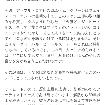
今週、アップル・コア社のCEOトム・グリーンはフェイ
ス・コーエンへの書簡の中で、このファン主導の取り組
みを称賛し、次のように記した。「今ほど、ザ・ビート
ルズ、そして『愛こそはすべて』のメッセージが、コミ
ュニティやつながり、そして人々を一つに結ぶ力にとっ
て不可欠な何かを語りかけている時はありません。それ
こそが、グローバル・ビートルズ・デーをこれほど特別
なものにしているのです。この日、人々に求められるの
は、どこにいても立ち止まり、耳を傾け、ほんの少しの
喜びを分かち合うことだけなのです。」
その評価は、今なお比類なき影響力を持ち続けるこのバ
ンドにとってふさわしいものです。
ザ・ビートルズは、歴史上最も成功し、影響力のあるア
ーティストの一人であり続けています。解散から50年以
上が経過した今も、彼らの音楽は世代を超えて共感を呼