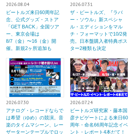
2026.08.04
2026.07.31
ビートルズ来日60周年記
ザ・ビートルズ、『ラバ
念、公式グッズ・ストア
ー・ソウル』新スペシャ
「GET BACK」全国ツア
ル・エディションをマル
ー、東京会場は
チ・フォーマットで10/2発
8/7（金）〜16（金）開
売。日本盤購入者特典ポス
催。新規2ヶ所追加も
ター2種類も決定
2026.07.30
2026.07.24
アナログ・レコードならで
ビートルズ研究家・藤本国
は希望（ゆめ）の競演。音
彦ナビゲートによる来日60
楽のタイムマシーン、レー
周年・命名66周年記念イベ
ザーターンテーブルでロッ
ント・レポート4本だて！