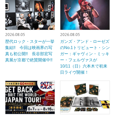
2026.08.05
2026.08.05
歴代ロック・スターが一挙
ガンズ・アンド・ローゼズ
集結!! 今回は映画界の写
のNo.1トリビュート・シン
真も初公開!! 長谷部宏写
ガー：ギャヴィン・ミッキ
真展が京都で絶賛開催中!!
ー・フェルヴァスが
10/11（日）六本木で初来
日ライヴ開催！