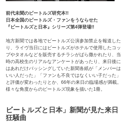
前代未聞のビートルズ研究本!!
日本全国のビートルズ・ファンをうならせた
『ビートルズと日本』シリーズ第4弾登場!!
地方新聞では各地でビートルズ公演参加禁止を報道した
り、ライヴ当日にはビートルズがホテルで使用したコッ
プやタオルなどを販売するチラシがばら撒かれたり、当
時の高校生のリアルなアンケートがあったり、来日後に
はあれだけバッシングしていた新聞各紙が「メンバーは
いい人だった」「ファンも不良ではなくいい子だった」
と評価が変わったりとか、66年の来日の臨場感が満載。
様々な角度からのビートルズ現象を描いた1冊。
ビートルズと日本」新聞が見た来日
狂騒曲