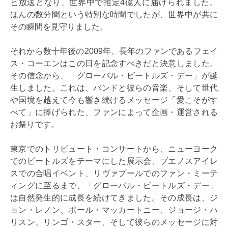
ビ放送となり、世界中で推定4億人に届けられました。
ほんの数分間という特別な時間でしたが、世界中が共に
その瞬間を見守りました。
それから数十年後の2009年、長年のファンであるフェイ
ス・コーエンはこの日を記念すべきだと決意しました。
その信念から、「グローバル・ビートルズ・デー」が誕
生しました。これは、バンドと彼らの音楽、そして世代
や国境を越えて今も響き続けるメッセージ「愛こそがす
べて」に捧げられた、ファンによって企画・運営される
お祭りです。
東京でのトリビュート・コンサートから、ニューヨーク
でのビートルズをテーマにした展示会、ブエノスアイレ
スでの合唱イベント、リヴァプールでのファン・ミーテ
ィングに至るまで、「グローバル・ビートルズ・デー」
は自然発生的に成長を続けてきました。その成長は、ジ
ョン・レノン、ポール・マッカートニー、ジョージ・ハ
リスン、リンゴ・スター、そして彼らのメッセージに対