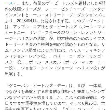
ース
）。また、待望のザ・ビートルズを題材とした4部
作の映画シリーズが、ソニー・ピクチャーズ・エンタテ
インメントとニール・ストリート・プロダクションズに
より、2028年4月に公開される予定。このプロジェクト
は、アップル・コア社とザ・ビートルズ（ポール・マッ
カートニー、リンゴ・スター及びジョン・レノンとジョ
ージ・ハリスンの遺族）が、脚本映画のためのライフス
トーリーと音楽の全権利を初めて認めたものとなる。サ
ム・メンデス監督による本作には、ハリス・ディキンソ
ン（ジョン・レノン役）、バリー・コーガン（リンゴ・
スター役）、ポール・メスカル（ポール・マッカートニ
ー役）、ジョセフ・クイン（ジョージ・ハリスン役）が
出演する。
「グローバル・ビートルズ・デー」は、喜び、一体感、
つながりを基盤とする世界的な運動へと発展したシンプ
ルなアイデアから始まりました。これらの価値観は、今
日ますます重要性を増しています。そして6月25日、世
界中の何百万人ものファンが、「グローバル・ビートル