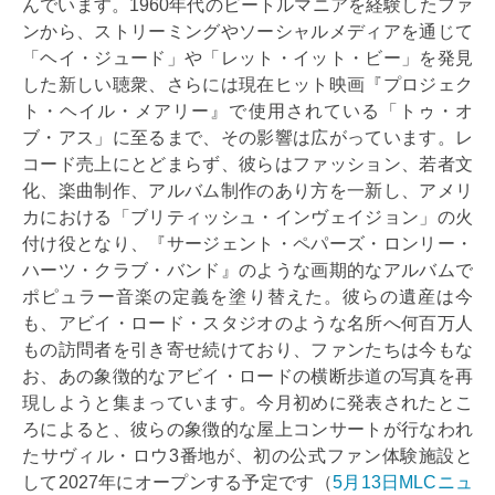
んでいます。1960年代のビートルマニアを経験したファ
ンから、ストリーミングやソーシャルメディアを通じて
「ヘイ・ジュード」や「レット・イット・ビー」を発見
した新しい聴衆、さらには現在ヒット映画『プロジェク
ト・ヘイル・メアリー』で使用されている「トゥ・オ
ブ・アス」に至るまで、その影響は広がっています。レ
コード売上にとどまらず、彼らはファッション、若者文
化、楽曲制作、アルバム制作のあり方を一新し、アメリ
カにおける「ブリティッシュ・インヴェイジョン」の火
付け役となり、『サージェント・ペパーズ・ロンリー・
ハーツ・クラブ・バンド』のような画期的なアルバムで
ポピュラー音楽の定義を塗り替えた。彼らの遺産は今
も、アビイ・ロード・スタジオのような名所へ何百万人
もの訪問者を引き寄せ続けており、ファンたちは今もな
お、あの象徴的なアビイ・ロードの横断歩道の写真を再
現しようと集まっています。今月初めに発表されたとこ
ろによると、彼らの象徴的な屋上コンサートが行なわれ
たサヴィル・ロウ3番地が、初の公式ファン体験施設と
して2027年にオープンする予定です（
5月13日MLCニュ