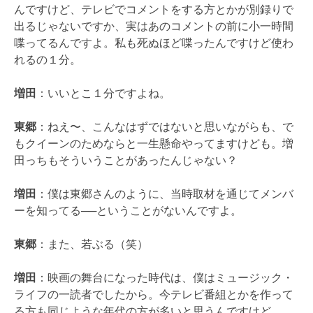
んですけど、テレビでコメントをする方とかが別録りで
出るじゃないですか、実はあのコメントの前に小一時間
喋ってるんですよ。私も死ぬほど喋ったんですけど使わ
れるの１分。
増田
：いいとこ１分ですよね。
東郷
：ねえ〜、こんなはずではないと思いながらも、で
もクイーンのためならと一生懸命やってますけども。増
田っちもそういうことがあったんじゃない？
増田
：僕は東郷さんのように、当時取材を通じてメンバ
ーを知ってる──ということがないんですよ。
東郷
：また、若ぶる（笑）
増田
：映画の舞台になった時代は、僕はミュージック・
ライフの一読者でしたから。今テレビ番組とかを作って
る方も同じような年代の方が多いと思うんですけど。