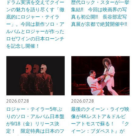
ドラム実演を交えてクイー
歴代ロック・スターが一挙
ンの魅力を語り尽くす「徹
集結!! 今回は映画界の写
底的にロジャー・テイラ
真も初公開!! 長谷部宏写
ー」。今回は新作ソロ・ア
真展が京都で絶賛開催中!!
ルバムとロジャーが作った
ロゼワインの日本ローンチ
を記念し開催！
2026.07.28
2026.07.28
ロジャー・テイラー5年ぶ
最後のクイーン・ライヴ映
りのソロ・アルバム日本盤
像が4Kレストア＆ドルビ
が9/18（金）リリース決
ーアトモスで蘇る！ 『ク
定！ 限定特典は日本のフ
イーン：ブダペスト』が