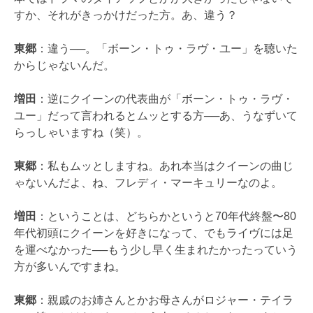
すか、それがきっかけだった方。あ、違う？
東郷
：違う──。「ボーン・トゥ・ラヴ・ユー」を聴いた
からじゃないんだ。
増田
：逆にクイーンの代表曲が「ボーン・トゥ・ラヴ・
ユー」だって言われるとムッとする方──あ、うなずいて
らっしゃいますね（笑）。
東郷
：私もムッとしますね。あれ本当はクイーンの曲じ
ゃないんだよ、ね、フレディ・マーキュリーなのよ。
増田
：ということは、どちらかというと70年代終盤〜80
年代初頭にクイーンを好きになって、でもライヴには足
を運べなかった──もう少し早く生まれたかったっていう
方が多いんですまね。
東郷
：親戚のお姉さんとかお母さんがロジャー・テイラ