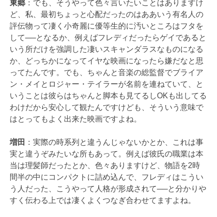
東郷
：でも、そうやって色々言いたいことはありますけ
ど、私、最初ちょっと心配だったのはああいう有名人の
評伝物って凄く小奇麗に優等生的に汚いところはフタを
して──となるか、例えばフレディだったらゲイであると
いう所だけを強調した凄いスキャンダラスなものになる
か、どっちかになってイヤな映画になったら嫌だなと思
ってたんです。でも、ちゃんと音楽の総監督でブライア
ン・メイとロジャー・テイラーが名前を連ねていて、と
いうことは彼らはちゃんと脚本も見てるしOKも出してる
わけだから安心して観たんですけども、そういう意味で
はとってもよく出来た映画ですよね。
増田
：実際の時系列と違うんじゃないかとか、これは事
実と違うぞみたいな所もあって。例えば彼氏の職業は本
当は理髪師だったとか、色々ありますけど、物語を2時
間半の中にコンパクトに詰め込んで、フレディはこうい
う人だった、こうやって人格が形成されて──と分かりや
すく伝わる上では凄くよくつなぎ合わせてますよね。