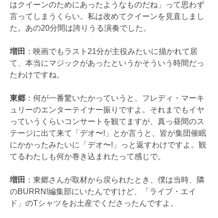
はクイーンのためにあったようなものだね」って思わず
言ってしまうくらい。私は改めてクイーンを見直しまし
た。あの20分間は誇りうる演奏でした。
増田
：映画でもラスト21分が主役みたいに描かれて居
て、本当にマジックがあったというかそういう時間だっ
たわけですね。
東郷
：何が一番驚いたかっていうと、フレディ・マーキ
ュリーのエンターテイナー振りですよ。それまでもイヤ
っていうくらいコンサートを観てますが、真っ昼間のス
テージに出て来て「デオ〜!」とか言うと、皆が集団催眠
にかかったみたいに「デオ〜!」っと返すわけですよ。観
てるわたしも何か巻き込まれたって感じで。
増田
：東郷さんが取材から戻られたとき、僕は当時、隣
のBURRN!編集部にいたんですけど、「ライブ・エイ
ド」のTシャツをお土産でくださったんですよ。