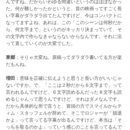
んですね。だからいわゆる間違いというのはほぼなかっ
た。何が難しかったかというと、昔の映画ってすごく長
い字幕がダラダラ出てたんですけど、今はコンパクトに
なってますよね、あれは、この「このシーンは何秒だか
ら、何文字まで」というのがキッカリ決まっていて、そ
の文字内で作らなきゃならないからなんです。それに沿
って直していくのが大変でした。
東郷
：そりゃ大変ね。原稿ってダラダラ書いてる方が楽
だもんね。
増田
：意味を正確に伝えようと思うと長い方がいいじゃ
ないですか。で、「ここは２秒だから６文字まで」って
言われるんですけど、６文字読めるんだった８文字も読
めるじゃんって思うんですけど、それはダメなんです。
だから具体的な所で言うと、冒頭の方でスマイルからテ
ィム・スタッフェルが辞めて、そこでロジャーが「脱退
かよ」って言ってる字幕が出るんですけど、本当は「そ
っちを取るのかよ」っていう感じのことを言ってるんで