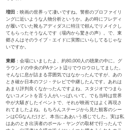
増田
：映画の世界って凄いですね。警察のプロファイリ
ングに近いような人物分析というか。あの時にフレディ
が履いていた靴もアディダスに特注で頼んでリメイクし
てもらったそうなんです（場内から驚きの声）。で、東
郷さんはそのライブ・エイドに実際にいらしてるじゃな
いですか。
東郷
：会場にいましたよ、約80,000人の聴衆の中に。グ
ラウンドの中央のPAテント辺りでウロウロしてました。
そんなに息が詰まる雰囲気ではなかったんですが、あの
とき確か日本のフジ・テレビで中継したんです。あれは
あまり評判良くなかったんですよね、スタジオでつまら
ないコメントを言う人がいっぱいいて。でも当時は世界
中が大騒ぎしたイベントで、それが映画ではよく再現さ
れてましたよね。もちろんステージから見た観客のシー
ンはCGなんだけど、本当にああいう感じでした。実は私
はあのとき出演者のポール・ヤングの取材で行ったんで