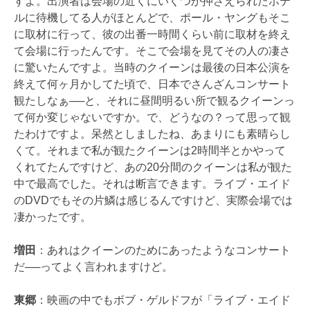
すよ。出演者は会場の近くにいくつか押さえられたホテ
ルに待機してる人がほとんどで、ポール・ヤングもそこ
に取材に行って、彼の出番一時間くらい前に取材を終え
て会場に行ったんです。そこで会場を見てその人の凄さ
に驚いたんですよ。当時のクイーンは最後の日本公演を
終えて何ヶ月かしてた頃で、日本でさんざんコンサート
観たしなぁ──と、それに昼間明るい所で観るクイーンっ
て何か変じゃないですか。で、どうなの？って思って観
たわけですよ。呆然としましたね、あまりにも素晴らし
くて。それまで私が観たクイーンは2時間半とかやって
くれてたんですけど、あの20分間のクイーンは私が観た
中で最高でした。それは断言できます。ライブ・エイド
のDVDでもその片鱗は感じるんですけど、実際会場では
凄かったです。
増田
：あれはクイーンのためにあったようなコンサート
だ──ってよく言われますけど。
東郷
：映画の中でもボブ・ゲルドフが「ライブ・エイド