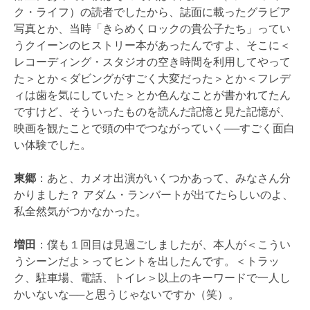
ク・ライフ）の読者でしたから、誌面に載ったグラビア
写真とか、当時「きらめくロックの貴公子たち」ってい
うクイーンのヒストリー本があったんですよ、そこに＜
レコーディング・スタジオの空き時間を利用してやって
た＞とか＜ダビングがすごく大変だった＞とか＜フレデ
ィは歯を気にしていた＞とか色んなことが書かれてたん
ですけど、そういったものを読んだ記憶と見た記憶が、
映画を観たことで頭の中でつながっていく──すごく面白
い体験でした。
東郷
：あと、カメオ出演がいくつかあって、みなさん分
かりました？ アダム・ランバートが出てたらしいのよ、
私全然気がつかなかった。
増田
：僕も１回目は見過ごしましたが、本人が＜こうい
うシーンだよ＞ってヒントを出したんです。＜トラッ
ク、駐車場、電話、トイレ＞以上のキーワードで一人し
かいないな──と思うじゃないですか（笑）。