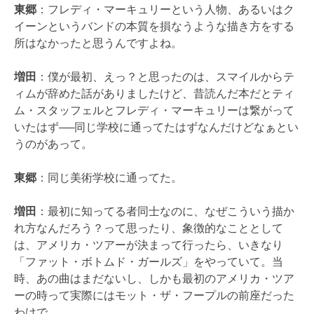
東郷
：フレディ・マーキュリーという人物、あるいはク
イーンというバンドの本質を損なうような描き方をする
所はなかったと思うんですよね。
増田
：僕が最初、えっ？と思ったのは、スマイルからテ
ィムが辞めた話がありましたけど、昔読んだ本だとティ
ム・スタッフェルとフレディ・マーキュリーは繋がって
いたはず──同じ学校に通ってたはずなんだけどなぁとい
うのがあって。
東郷
：同じ美術学校に通ってた。
増田
：最初に知ってる者同士なのに、なぜこういう描か
れ方なんだろう？って思ったり、象徴的なこととして
は、アメリカ・ツアーが決まって行ったら、いきなり
「ファット・ボトムド・ガールズ」をやっていて。当
時、あの曲はまだないし、しかも最初のアメリカ・ツア
ーの時って実際にはモット・ザ・フープルの前座だった
わけで。