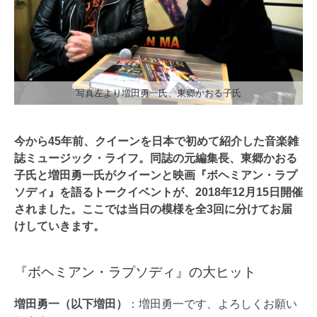
写真左より増田勇一氏、東郷かおる子氏
今から45年前、クイーンを日本で初めて紹介した音楽雑
誌ミュージック・ライフ。同誌の元編集長、東郷かおる
子氏と増田勇一氏がクイーンと映画『ボヘミアン・ラプ
ソディ』を語るトークイベントが、2018年12月15日開催
されました。ここでは当日の模様を全3回に分けてお届
けしていきます。
『ボヘミアン・ラプソディ』の大ヒット
増田勇一（以下増田）
：増田勇一です、よろしくお願い