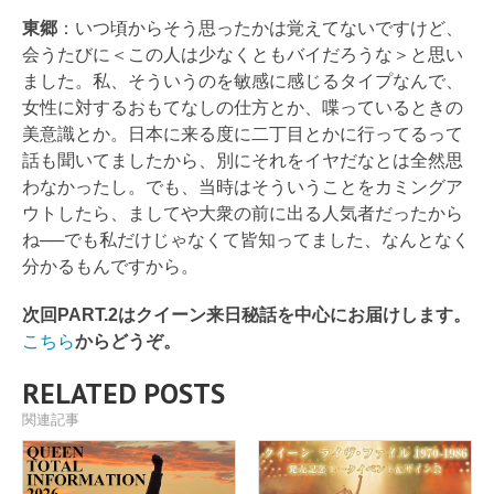
東郷
：いつ頃からそう思ったかは覚えてないですけど、
会うたびに＜この人は少なくともバイだろうな＞と思い
ました。私、そういうのを敏感に感じるタイプなんで、
女性に対するおもてなしの仕方とか、喋っているときの
美意識とか。日本に来る度に二丁目とかに行ってるって
話も聞いてましたから、別にそれをイヤだなとは全然思
わなかったし。でも、当時はそういうことをカミングア
ウトしたら、ましてや大衆の前に出る人気者だったから
ね──でも私だけじゃなくて皆知ってました、なんとなく
分かるもんですから。
次回PART.2はクイーン来日秘話を中心にお届けします。
こちら
からどうぞ。
RELATED POSTS
関連記事