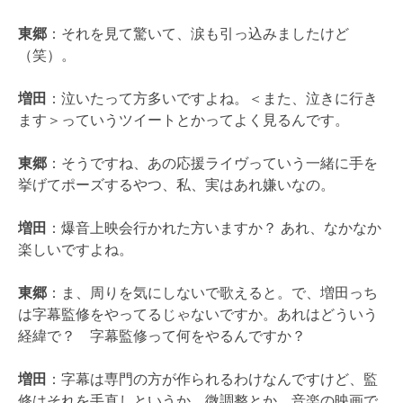
東郷
：それを見て驚いて、涙も引っ込みましたけど
（笑）。
増田
：泣いたって方多いですよね。＜また、泣きに行き
ます＞っていうツイートとかってよく見るんです。
東郷
：そうですね、あの応援ライヴっていう一緒に手を
挙げてポーズするやつ、私、実はあれ嫌いなの。
増田
：爆音上映会行かれた方いますか？ あれ、なかなか
楽しいですよね。
東郷
：ま、周りを気にしないで歌えると。で、増田っち
は字幕監修をやってるじゃないですか。あれはどういう
経緯で？ 字幕監修って何をやるんですか？
増田
：字幕は専門の方が作られるわけなんですけど、監
修はそれを手直しというか、微調整とか、音楽の映画で