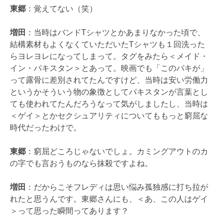
東郷
：覚えてない（笑）
増田
：当時はバンドTシャツとかあまりなかった頃で、
結構素材もよくなくていただいたTシャツも１回洗った
らヨレヨレになってしまって。タグをみたら＜メイド・
イン・パキスタン＞とあって。映画でも「このパキが」
って露骨に差別されてたんですけど、当時は安い労働力
というかそういう物の象徴としてパキスタンが言葉とし
ても使われてたんだろうなって気がしましたし、当時は
＜ゲイ＞とかセクシュアリティについてももっと窮屈な
時代だったわけで。
東郷
：窮屈どころじゃないでしょ。カミングアウトのカ
の字でも言おうものなら抹殺ですよね。
増田
：だからこそフレディは思い悩み孤独感に打ち拉が
れたと思うんです。東郷さんにも、＜あ、この人はゲイ
＞って思った瞬間ってあります？