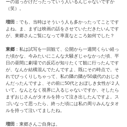
ーの追っかけだったっていう人いるんじゃないですか
（笑）。
増田
：でも、当時はそういう人も多かったってことです
よね。ま、まずは映画の話をさせていただきたいんです
が、東郷さんご覧になって率直なところ如何でした？
東郷
：私は試写を一回観て、公開から一週間くらい経っ
た頃かな、今みたいにこんな大騒ぎじゃなかった頃、平
日の昼間に劇場での反応が知りたくて観に行ったんです
が、なんか結構混んでたんですよ、既にその時点で。そ
れでびっくりしちゃって、私の隣の隣が50歳代のおじさ
んだったんですよ、その前に50代とおぼしき女性が２人
いて。なんとなく視界に入るじゃないですか、そしたら
まずおじさんがタオルを持って泣き出したんですよ。ス
ゴいなって思ったら、終った頃には私の周りみんなタオ
ルを持って泣いてましたね。
増田
：東郷さんご自身は。