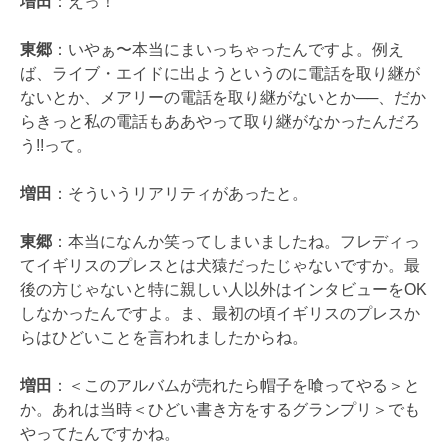
増田
：えっ！
東郷
：いやぁ〜本当にまいっちゃったんですよ。例え
ば、ライブ・エイドに出ようというのに電話を取り継が
ないとか、メアリーの電話を取り継がないとか──、だか
らきっと私の電話もああやって取り継がなかったんだろ
う!!って。
増田
：そういうリアリティがあったと。
東郷
：本当になんか笑ってしまいましたね。フレディっ
てイギリスのプレスとは犬猿だったじゃないですか。最
後の方じゃないと特に親しい人以外はインタビューをOK
しなかったんですよ。ま、最初の頃イギリスのプレスか
らはひどいことを言われましたからね。
増田
：＜このアルバムが売れたら帽子を喰ってやる＞と
か。あれは当時＜ひどい書き方をするグランプリ＞でも
やってたんですかね。