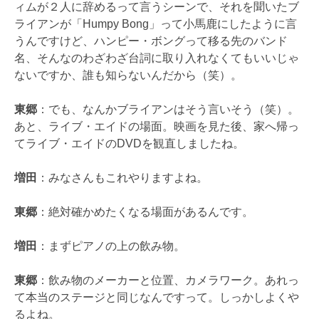
ィムが２人に辞めるって言うシーンで、それを聞いたブ
ライアンが「Humpy Bong」って小馬鹿にしたように言
うんですけど、ハンピー・ボングって移る先のバンド
名、そんなのわざわざ台詞に取り入れなくてもいいじゃ
ないですか、誰も知らないんだから（笑）。
東郷
：でも、なんかブライアンはそう言いそう（笑）。
あと、ライブ・エイドの場面。映画を見た後、家へ帰っ
てライブ・エイドのDVDを観直しましたね。
増田
：みなさんもこれやりますよね。
東郷
：絶対確かめたくなる場面があるんです。
増田
：まずピアノの上の飲み物。
東郷
：飲み物のメーカーと位置、カメラワーク。あれっ
て本当のステージと同じなんですって。しっかしよくや
るよね。