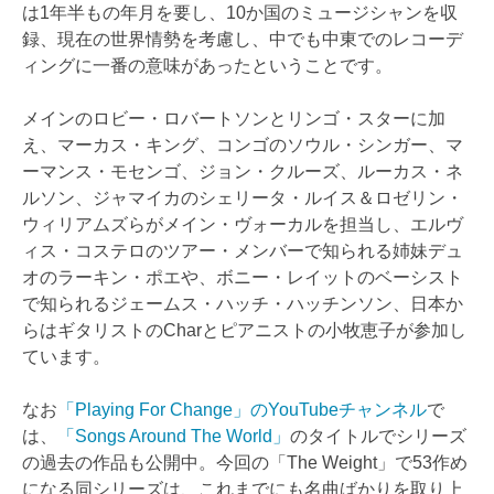
は1年半もの年月を要し、10か国のミュージシャンを収
録、現在の世界情勢を考慮し、中でも中東でのレコーデ
ィングに一番の意味があったということです。
メインのロビー・ロバートソンとリンゴ・スターに加
え、マーカス・キング、コンゴのソウル・シンガー、マ
ーマンス・モセンゴ、ジョン・クルーズ、ルーカス・ネ
ルソン、ジャマイカのシェリータ・ルイス＆ロゼリン・
ウィリアムズらがメイン・ヴォーカルを担当し、エルヴ
ィス・コステロのツアー・メンバーで知られる姉妹デュ
オのラーキン・ポエや、ボニー・レイットのベーシスト
で知られるジェームス・ハッチ・ハッチンソン、日本か
らはギタリストのCharとピアニストの小牧恵子が参加し
ています。
なお
「Playing For Change」のYouTubeチャンネル
で
は、
「Songs Around The World」
のタイトルでシリーズ
の過去の作品も公開中。今回の「The Weight」で53作め
になる同シリーズは、これまでにも名曲ばかりを取り上