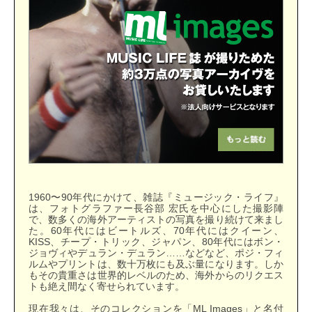
1960〜90年代にかけて、雑誌『ミュージック・ライフ』
は、フォトグラファー長谷部 宏氏を中心にした撮影陣
で、数多くの海外アーティストの写真を撮り続けて来まし
た。60年代にはビートルズ、70年代にはクイーン、
KISS、チープ・トリック、ジャパン、80年代にはボン・
ジョヴィやデュラン・デュラン……などなど、ポジ・フィ
ルムやプリントは、数十万枚にも及ぶ量になります。しか
もその貴重さは世界的レベルのため、海外からのリクエス
トも絶え間なく寄せられています。
現在我々は、そのコレクションを「ML Images」と名付