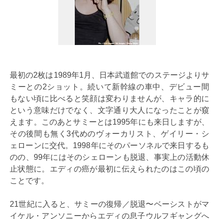
最初の2枚は1989年1月、日本武道館でのステージよりサ
ミーとの2ショット。続いて新幹線の車中、デビュー間
もない頃に比べると笑顔は変わりませんが、キャラ的に
という意味だけでなく、文字通り大人になったことが窺
えます。このあとサミーとは1995年にも来日しますが、
その後間も無く3代めのヴォーカリスト、ゲイリー・シ
ェローンに交代。1998年にそのパーソネルで来日するも
のの、99年にはそのシェローンも脱退、事実上の活動休
止状態に。エディの癌が最初に伝えられたのはこの頃の
ことです。
21世紀に入ると、サミーの復帰／脱退〜ベーシストがマ
イケル・アンソニーからエディの息子ウルフギャングへ