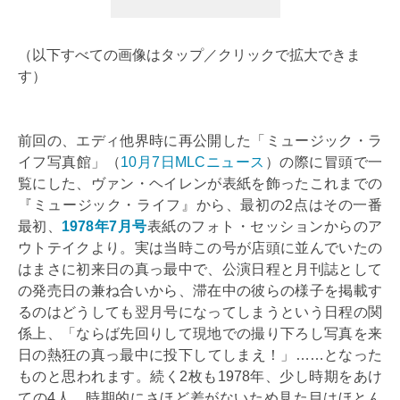
（以下すべての画像はタップ／クリックで拡大できま
す）
前回の、エディ他界時に再公開した「ミュージック・ラ
イフ写真館」（
10月7日MLCニュース
）の際に冒頭で一
覧にした、ヴァン・ヘイレンが表紙を飾ったこれまでの
『ミュージック・ライフ』から、最初の2点はその一番
最初、
1978年7月号
表紙のフォト・セッションからのア
ウトテイクより。実は当時この号が店頭に並んでいたの
はまさに初来日の真っ最中で、公演日程と月刊誌として
の発売日の兼ね合いから、滞在中の彼らの様子を掲載す
るのはどうしても翌月号になってしまうという日程の関
係上、「ならば先回りして現地での撮り下ろし写真を来
日の熱狂の真っ最中に投下してしまえ！」……となった
ものと思われます。続く2枚も1978年、少し時期をあけ
ての4人。時期的にさほど差がないため見た目はほとん