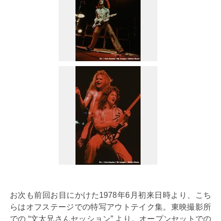
お次も前回お目にかけた1978年6月初来日時より、こち
らはオフステージでの特写アウトテイク集。東映撮影所
での “文太兄さんセッション” より。オープンセットでの