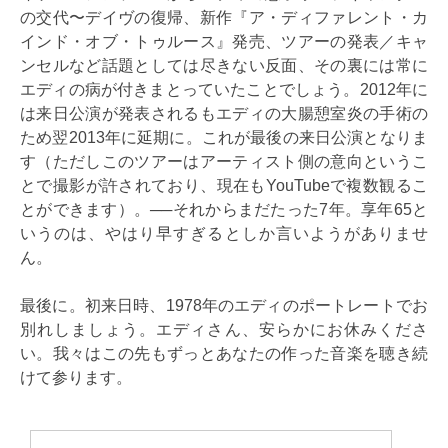
の交代〜デイヴの復帰、新作『ア・ディファレント・カ
インド・オブ・トゥルース』発売、ツアーの発表／キャ
ンセルなど話題としては尽きない反面、その裏には常に
エディの病が付きまとっていたことでしょう。2012年に
は来日公演が発表されるもエディの大腸憩室炎の手術の
ため翌2013年に延期に。これが最後の来日公演となりま
す（ただしこのツアーはアーティスト側の意向というこ
とで撮影が許されており、現在もYouTubeで複数観るこ
とができます）。──それからまだたった7年。享年65と
いうのは、やはり早すぎるとしか言いようがありませ
ん。
最後に。初来日時、1978年のエディのポートレートでお
別れしましょう。エディさん、安らかにお休みくださ
い。我々はこの先もずっとあなたの作った音楽を聴き続
けて参ります。