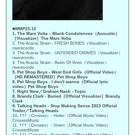
■WMP23-12
1. The Mars Volta – Blank Condolences（Acoustic）
［Visualizer］The Mars Volta
2. The Acacia Strain - FRESH BONES（Visualizer）
riserecords
3. The Acacia Strain - UNTENDED GRAVES（Visualizer）
riserecords
4. The Acacia Strain - Basin Of Vows（Visualizer）
riserecords
5. Pet Shop Boys - West End Girls（Official Video）
［HD REMASTERED］Pet Shop Boys
6. Pet Shop Boys - I don't wanna（Official lyric
video）Pet Shop Boys
7. Right Now／Graham Nash - Topic
8. Brandy Clark - Buried［Official Visualizer］Brandy
Clark
9. Talking Heads - Stop Making Sense 2023 Official
Trailer／Talking Heads
10. †††（Crosses）- Holier（Official Music Video）
CrossesMusic
11. †††（Crosses）- Vivien（Official Music Video）
CrossesMusic
12. ††† (Crosses) - Sensation（Official Music Video）