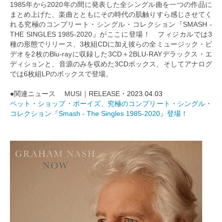
1985年から2020年の間に発表した全シングル曲を一つの作品に
まとめ上げた、楽曲とともにその時代の肌触りすら感じさせてく
れる究極のコンプリート・シングル・コレクション『SMASH -
THE SINGLES 1985-2020』がここに登場！ フィジカルでは3
種の形態でリリース、3枚組CDに加え彼らの全ミュージック・ビ
デオを2枚のBlu-rayに収録した3CD＋2BLU-RAYデラックス・エ
ディションと、音源のみを収めた3CDボックス、そしてアナログ
では6枚組LPのボックスで登場。
●関連ニュース MUSI｜RELEASE・
2023.04.03
ペット・ショップ・ボーイズ、究極のコンプリート・シングル・
コレクション『Smash - The Singles 1985-2020』登場！