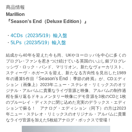
商品情報
Marillion
『Season's End（Deluxe Edition）』
・
4CDs（2023/5/19）輸入盤
・
5LPs（2023/5/19）輸入盤
結成から40年を迎えた今も尚、UKやヨーロッパを中心に多くの
プログレ･ファンを惹きつけ続けている英国のいぶし銀プログレ
ッシヴ・ロック・バンド、マリリオン。新たなヴォーカリスト、
スティーヴ・ホガースを迎え、新たなる方向性を見出した1989
Season's End：
年の通算5作目『
季節の終焉』が、CDエディ
ション（画像上）2023年ニュー・ステレオ・リミックスのオリ
ジナル・アルバムに貴重なライヴ音源と映像、アルバムの制作過
程を振り返るドキュメンタリー映像にデモ音源を3枚のCDと1枚
のブルーレイ・ディスクに閉じ込めた充実のデラックス・エディ
ションで蘇る！ アナログ・エディション（同下）の方は2023
年ニュー・ステレオ・リミックスのオリジナル・アルバムに貴重
なライヴ音源を加えた5枚組アナログ・ボックスで登場！