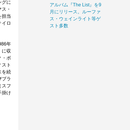
ングに
アルバム『The List』を9
マス・
月にリリース。ルーファ
スを担当
ス・ウェインライト等ゲ
テイロ
スト多数
86年
』に収
ク・ボ
ィスト
ースを続
びブラ
（スフ
手掛け