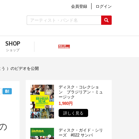
会員登録
ログイン
SHOP
ショップ
げよう ）のビデオを公開
ディスク・コレクショ
ン ブラジリアン・ミュ
ージック
1,980円
』
詳しく見る
）の
ディスク・ガイド・シリ
ーズ #022 サンバ