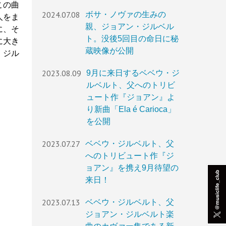
この曲
2024.07.08
ボサ・ノヴァの生みの
人をま
親、ジョアン・ジルベル
に、そ
ト。没後5回目の命日に秘
に大き
蔵映像が公開
・ジル
2023.08.09
9月に来日するベベウ・ジ
ルベルト、父へのトリビ
ュート作『ジョアン』よ
り新曲「Ela é Carioca」
を公開
2023.07.27
ベベウ・ジルベルト、父
へのトリビュート作『ジ
ョアン』を携え9月待望の
来日！
2023.07.13
ベベウ・ジルベルト、父
ジョアン・ジルベルト楽