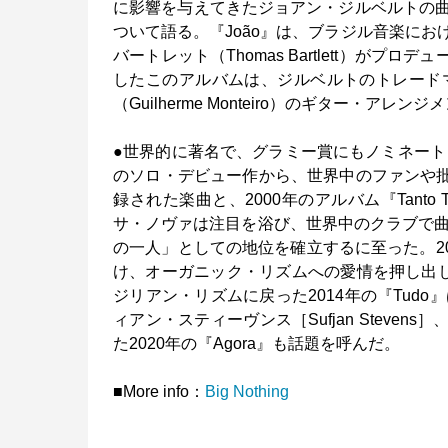
に影響を与えてきたジョアン・ジルベルトの
ついて語る。『João』は、ブラジル音楽に
バートレット（Thomas Bartlett）がプロデ
したこのアルバムは、ジルベルトのトレード
（Guilherme Monteiro）のギター・アレ
●世界的に著名で、グラミー賞にもノミネート
のソロ・デビュー作から、世界中のファンや批評家
録された楽曲と、2000年のアルバム『Tant
サ・ノヴァは注目を浴び、世界中のクラブで曲
の一人」としての地位を確立するに至った。2004年の
け、オーガニック・リズムへの愛情を押し出した2
ジリアン・リズムに戻った2014年の『Tud
ィアン・スティーヴンス［Sufjan Stevens
た2020年の『Agora』も話題を呼んだ。
■More info：
Big Nothing