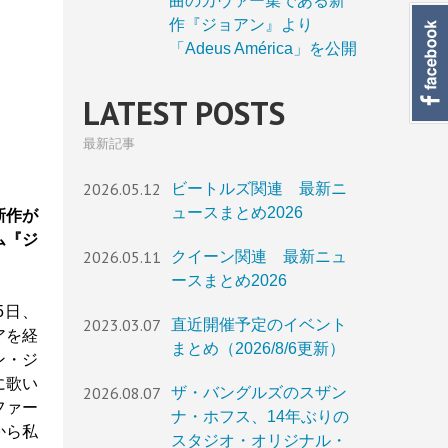
曲のカヴァー集である新
作『ジョアン』より
「Adeus América」を公開
LATEST POSTS
最新記事
2026.05.12
ビートルズ関連 最新ニ
ュースまとめ2026
新作が
ム『ジ
2026.05.11
クイーン関連 最新ニュ
ースまとめ2026
5日、
2023.03.07
直近開催予定のイベント
アを経
まとめ（2026/8/6更新）
ン・ジ
に歌い
2026.08.07
ザ・バングルズのスザン
ファー
ナ・ホフス、14年ぶりの
から私
スタジオ・オリジナル・