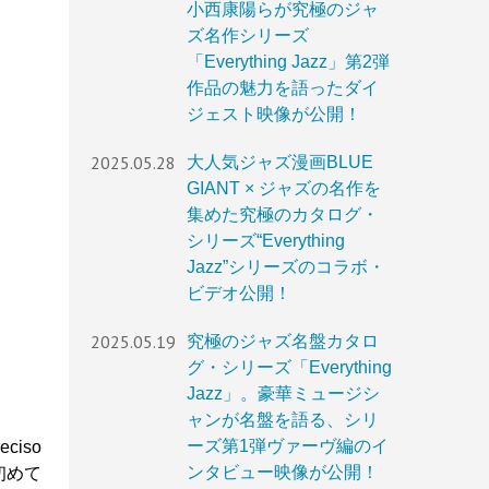
小西康陽らが究極のジャ
ズ名作シリーズ
「Everything Jazz」第2弾
作品の魅力を語ったダイ
ジェスト映像が公開！
2025.05.28
大人気ジャズ漫画BLUE
GIANT × ジャズの名作を
集めた究極のカタログ・
シリーズ“Everything
Jazz”シリーズのコラボ・
ビデオ公開！
2025.05.19
究極のジャズ名盤カタロ
グ・シリーズ「Everything
Jazz」。豪華ミュージシ
ャンが名盤を語る、シリ
ーズ第1弾ヴァーヴ編のイ
iso
ンタビュー映像が公開！
初めて