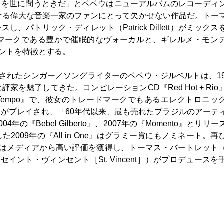
曲を世に問うときだ」とベベウはニューアルバムのレコーディ
おける偉大な音楽一家のファンにとって欠かせない作品だ。トー
ュースし、パトリック・ディレット（Patrick Dillett）がミック
マークである豊かで催眠的なヴォーカルと、ギレルメ・モン
ンジメントを特徴とする。
されたシンガー／ソングライターのベベウ・ジルベルトは、19
を魅了してきた。コンピレーションCD『Red Hot + Rio
o Tempo』で、彼女のトレードマークでもあるエレクトロニッ
がプレイされ、「60年代以来、最も売れたブラジルのアーテ
『Bebel Gilberto』、2007年の『Momento』とリリ
009年の『All in One』はグラミー賞にもノミネート。再
o』はメディアから高い評価を獲得し、トーマス・バートレット
］、セイント・ヴィンセント［St. Vincent］）がプロデュースを