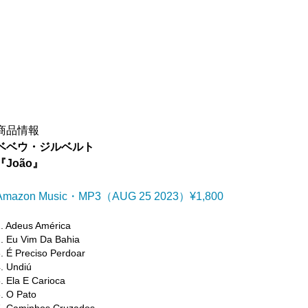
商品情報
ベベウ・ジルベルト
『João』
Amazon Music・MP3（AUG 25 2023）¥1,800
1. Adeus América
2. Eu Vim Da Bahia
. É Preciso Perdoar
4. Undiú
. Ela E Carioca
6. O Pato