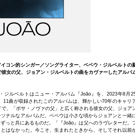
アイコン的シンガー／ソングライター、ベベウ・ジルベルトの
説で彼女の父、ジョアン・ジルベルトの曲をカヴァーしたアルバ
ルベルトはニュー・アルバム『João』を、2023年8月2
。11曲が収録されたこのアルバムは、輝かしい70年のキャリ
ンドで、「ボサ・ノヴァの父」と広く称される彼女の父、ジョア
ーソナルなアルバムだ。ベベウは小さな頃からジョアンと一緒
ずっと共にあるものだ。「『João』は父へのラヴレターだ。
ことはなかった。今こそ、生まれたときから、そしてそれ以前