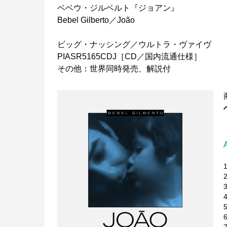
ベベウ・ジルベルト『ジョアン』
Bebel Gilberto／João
ビッグ・ナッシング／ウルトラ・ヴァイヴ
PIASR5165CDJ［CD／国内流通仕様］
その他：世界同時発売、解説付
3
5