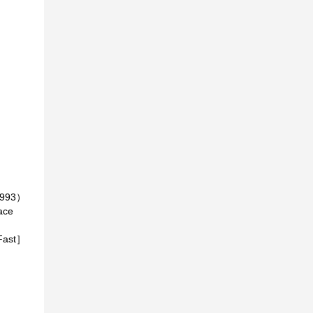
993）
ce
ast］
）