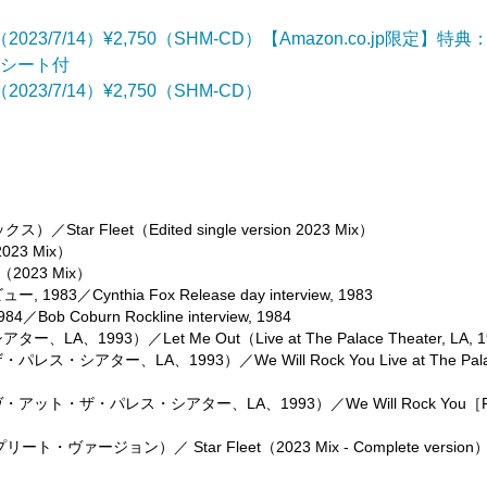
（2023/7/14）¥2,750（SHM-CD）【Amazon.co.jp限定】特
ルシート付
2023/7/14）¥2,750（SHM-CD）
Fleet（Edited single version 2023 Mix）
23 Mix）
2023 Mix）
ynthia Fox Release day interview, 1983
burn Rockline interview, 1984
93）／Let Me Out（Live at The Palace Theater, LA, 1
ター、LA、1993）／We Will Rock You Live at The Pala
ト・ザ・パレス・シアター、LA、1993）／We Will Rock You［F
ヴァージョン）／ Star Fleet（2023 Mix - Complete version