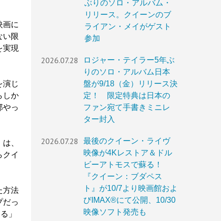
ぶりのソロ・アルバム・
リリース。クイーンのブ
映画に
ライアン・メイがゲスト
ない限
参加
を実現
2026.07.28
ロジャー・テイラー5年ぶ
りのソロ・アルバム日本
を演じ
盤が9/18（金）リリース決
らしか
定！ 限定特典は日本の
部やっ
ファン宛て手書きミニレ
ター封入
2026.07.28
最後のクイーン・ライヴ
』は、
映像が4Kレストア＆ドル
らクイ
ビーアトモスで蘇る！
『クイーン：ブダペス
ト』が10/7より映画館およ
た方法
びIMAX®︎にて公開、10/30
プだっ
映像ソフト発売も
てる」