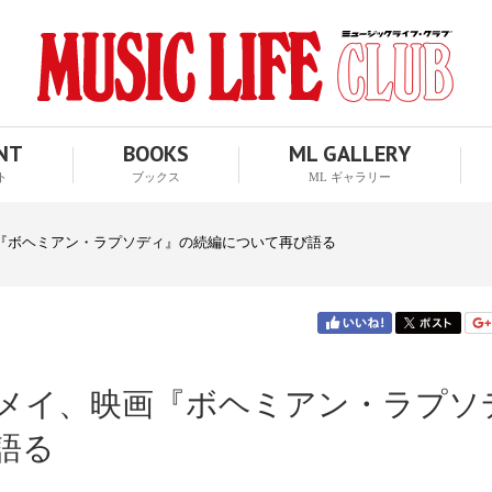
ENT
BOOKS
ML GALLERY
ト
ブックス
ML ギャラリー
『ボヘミアン・ラプソディ』の続編について再び語る
メイ、映画『ボヘミアン・ラプソ
語る