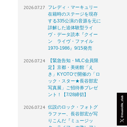
2026.07.27
フレディ・マーキュリー
在籍時のステージを現存
する335公演の音源を元に
詳解した追体験型ライ
ヴ・データ読本『クイー
ン ライヴ・ファイル
1970-1986』9/15発売
2026.07.24
【緊急告知・MLC会員限
定】京都・美術館「え
き」KYOTOで開催の「ロ
ック・スター★長谷部宏
写真展」ご招待券プレゼ
ント！【7/28締切】
2026.07.24
伝説のロック・フォトグ
ラファー、長谷部宏が写
りこんだ『ミュージッ