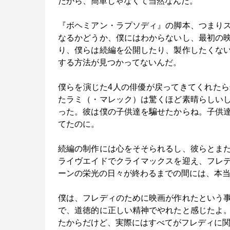
たから、簡単じゃなくて当然なんだ。
『ボヘミアン・ラプソディ』の脚本、つまり
なるかどうか、僕にはわからないし、最初の
り、僕らは続編を公開したり、製作したくな
する方法が見つかってないんだ。
僕らを演じた4人の俳優が戻ってきてくれた
たラミ（・マレック）は驚くほど素晴らしい
った。彼は僕の子供達を騙せたからね。子供
てたのに。
続編の制作には心をそそられるし、彼らとま
ライヴエイドでクライマックスを迎え、フレ
ーンの栄光の日々が終わるまでの間には、本
僕は、フレディのために映画が作れたという
で、道徳的に正しい精神でやれたと感じたよ
たからだけど、実際にはすべてがフレディに