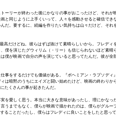
ストーリーが終わった後にかなりの事がおこったけど、それが
映画と同じように上手くいって、人々を感動させると確信でき
いんだ。要するに、続編を作りたい気持ちは山々だけど、それ
ら最高だけどね。彼らはずば抜けて素晴らしいから。フレディ
し、僕を演じたグウィリム（・リー）も信じられないほど素晴
達は僕が映画で自分の声を演じていると思ってたんだ。彼が全
た仕事をするだけでも価値がある。『ボヘミアン・ラプソディ
ディは暗黙のうちにエイズと闘い始めたけど、映画の終わりか
当にたくさんの事が起きたんだ。
事実を愛しく思う。本当に大きな意味があったし、理にかなっ
。言うまでもなく、僕らが映画で描かれたのは、僕らがグルー
関することだったし、僕らはフレディに良いことをしたと思っ