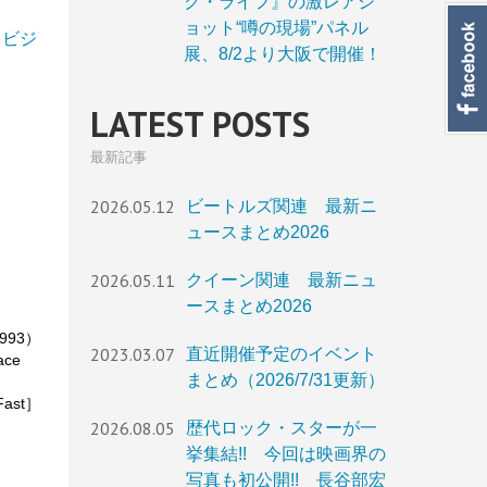
ク・ライフ』の激レアシ
ョット“噂の現場”パネル
典：ビジ
展、8/2より大阪で開催！
LATEST POSTS
最新記事
2026.05.12
ビートルズ関連 最新ニ
ュースまとめ2026
2026.05.11
クイーン関連 最新ニュ
ースまとめ2026
993）
2023.03.07
直近開催予定のイベント
ce
まとめ（2026/7/31更新）
ast］
2026.08.05
歴代ロック・スターが一
）
挙集結!! 今回は映画界の
写真も初公開!! 長谷部宏