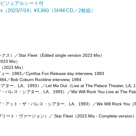
：ビジュアルシート付
s（2023/7/14）¥3,960（SHM-CD／2枚組）
Fleet（Edited single version 2023 Mix）
23 Mix）
2023 Mix）
ynthia Fox Release day interview, 1983
burn Rockline interview, 1984
93）／Let Me Out（Live at The Palace Theater, LA, 1
ター、LA、1993）／We Will Rock You Live at The Pala
ト・ザ・パレス・シアター、LA、1993）／We Will Rock You［F
ヴァージョン）／ Star Fleet（2023 Mix - Complete version