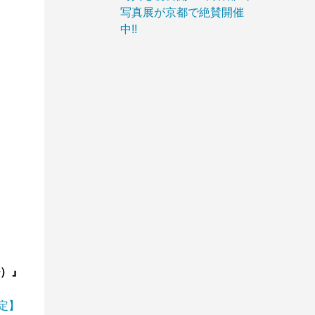
写真展が京都で絶賛開催
中!!
ル）』
限定】