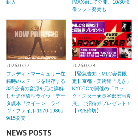
封入
IMAX®︎にて公開、10/30映
像ソフト発売も
2026.07.27
2026.07.24
フレディ・マーキュリー在
【緊急告知・MLC会員限
籍時のステージを現存する
定】京都・美術館「えき」
335公演の音源を元に詳解
KYOTOで開催の「ロッ
した追体験型ライヴ・デー
ク・スター★長谷部宏写真
タ読本『クイーン ライ
展」ご招待券プレゼント！
ヴ・ファイル 1970-1986』
【7/28締切】
9/15発売
NEWS POSTS