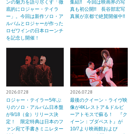
ンの魅力を語り尽くす「徹
集結!! 今回は映画界の写
底的にロジャー・テイラ
真も初公開!! 長谷部宏写
ー」。今回は新作ソロ・ア
真展が京都で絶賛開催中!!
ルバムとロジャーが作った
ロゼワインの日本ローンチ
を記念し開催！
2026.07.28
2026.07.28
ロジャー・テイラー5年ぶ
最後のクイーン・ライヴ映
りのソロ・アルバム日本盤
像が4Kレストア＆ドルビ
が9/18（金）リリース決
ーアトモスで蘇る！ 『ク
定！ 限定特典は日本のフ
イーン：ブダペスト』が
ァン宛て手書きミニレター
10/7より映画館および