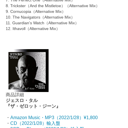
7. The Perfect One（Alternative Mix）
8. Trickster（And the Mistletoe）（Alternative Mix）
9. Cornucopia（Alternative Mix）
10. The Navigators（Alternative Mix）
11. Guardian's Watch（Alternative Mix）
12. Ithavoll（Alternative Mix）
商品詳細
ジェスロ・タル
『ザ・ゼロット・ジーン』
・
Amazon Music・MP3（2022/1/28）¥1,800
・
CD（2022/1/28）輸入盤