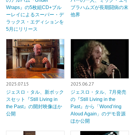
のアルバム『Under
バーの一人、ミック・エイ
Wraps』の5枚組CD+ブル
ブラハムズが長期闘病の末
ーレイによるスーパー・デ
他界
ラックス・エディションを
5月にリリース
2025.07.15
2025.06.27
ジェスロ・タル、新ボック
ジェスロ・タル、7月発売
スセット『Still Living in
の『Still Living in the
the Past』の開封映像ほか
Past』から「Wond’ring
公開
Aloud Again」のデモ音源
ほか公開