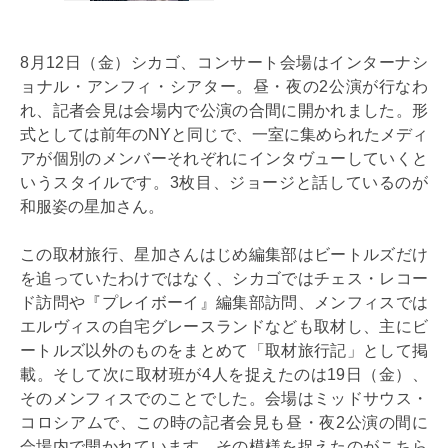
8月12日（金）シカゴ、コンサート会場はインターナシ
ョナル・アンフィ・シアター。昼・夜の2公演が行なわ
れ、記者会見は会場内で公演の合間に開かれました。形
式としては前年のNYと同じで、一室に集められたメディ
アが個別のメンバーそれぞれにインタヴューしていくと
いうスタイルです。3枚目、ジョージと話しているのが
和服姿の星加さん。
この取材旅行、星加さんはじめ編集部はビートルズだけ
を追っていたわけではなく、シカゴではチェス・レコー
ド訪問や『プレイボーイ』編集部訪問、メンフィスでは
エルヴィスの自宅グレースランドなども取材し、主にビ
ートルズ以外のものをまとめて「取材旅行記」として掲
載。そして次に取材班が4人を捉えたのは19日（金）、
そのメンフィスでのことでした。会場はミッドサウス・
コロシアムで、この時の記者会見も昼・夜2公演の間に
会場内で開かれています。その模様を捉えたのがこちら