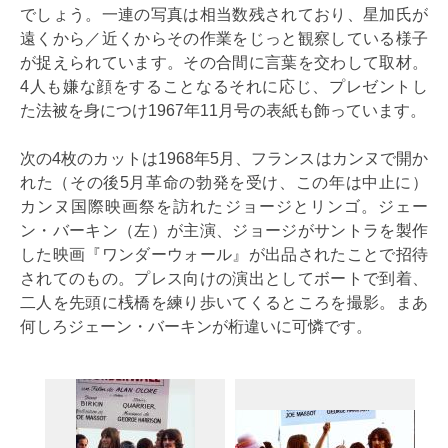
でしょう。一連の写真は相当数残されており、星加氏が
遠くから／近くからその作業をじっと観察している様子
が捉えられています。その合間に言葉を交わして取材。
4人も嫌な顔をすることなるそれに応じ、プレゼントし
た法被を身につけ1967年11月号の表紙も飾っています。
次の4枚のカットは1968年5月、フランスはカンヌで開か
れた（その後5月革命の勃発を受け、この年は中止に）
カンヌ国際映画祭を訪れたジョージとリンゴ。ジェー
ン・バーキン（左）が主演、ジョージがサントラを製作
した映画『ワンダーウォール』が出品されたことで招待
されてのもの。プレス向けの演出としてボートで到着、
二人を先頭に桟橋を練り歩いてくるところを撮影。まあ
何しろジェーン・バーキンが桁違いに可憐です。