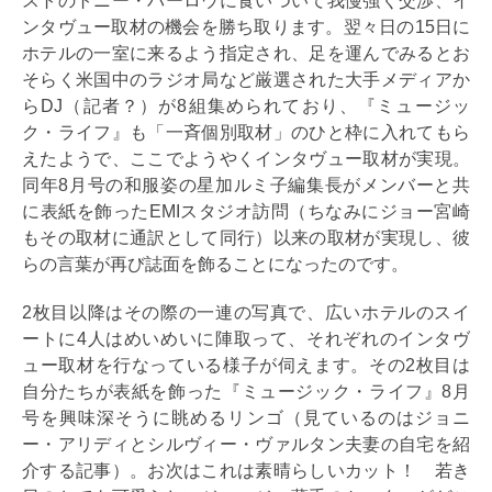
ストのトニー・バーロウに食いついて我慢強く交渉、イ
ンタヴュー取材の機会を勝ち取ります。翌々日の15日に
ホテルの一室に来るよう指定され、足を運んでみるとお
そらく米国中のラジオ局など厳選された大手メディアか
らDJ（記者？）が8組集められており、『ミュージッ
ク・ライフ』も「一斉個別取材」のひと枠に入れてもら
えたようで、ここでようやくインタヴュー取材が実現。
同年8月号の和服姿の星加ルミ子編集長がメンバーと共
に表紙を飾ったEMIスタジオ訪問（ちなみにジョー宮崎
もその取材に通訳として同行）以来の取材が実現し、彼
らの言葉が再び誌面を飾ることになったのです。
2枚目以降はその際の一連の写真で、広いホテルのスイ
ートに4人はめいめいに陣取って、それぞれのインタヴ
ュー取材を行なっている様子が伺えます。その2枚目は
自分たちが表紙を飾った『ミュージック・ライフ』8月
号を興味深そうに眺めるリンゴ（見ているのはジョニ
ー・アリディとシルヴィー・ヴァルタン夫妻の自宅を紹
介する記事）。お次はこれは素晴らしいカット！ 若き