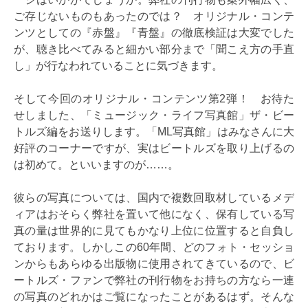
ご存じないものもあったのでは？ オリジナル・コンテ
ンツとしての『赤盤』『青盤』の徹底検証は大変でした
が、聴き比べてみると細かい部分まで「聞こえ方の手直
し」が行なわれていることに気づきます。
そして今回のオリジナル・コンテンツ第2弾！ お待た
せしました、「ミュージック・ライフ写真館」ザ・ビー
トルズ編をお送りします。「ML写真館」はみなさんに大
好評のコーナーですが、実はビートルズを取り上げるの
は初めて。といいますのが……。
彼らの写真については、国内で複数回取材しているメデ
ィアはおそらく弊社を置いて他になく、保有している写
真の量は世界的に見てもかなり上位に位置すると自負し
ております。しかしこの60年間、どのフォト・セッショ
ンからもあらゆる出版物に使用されてきているので、ビ
ートルズ・ファンで弊社の刊行物をお持ちの方なら一連
の写真のどれかはご覧になったことがあるはず。そんな