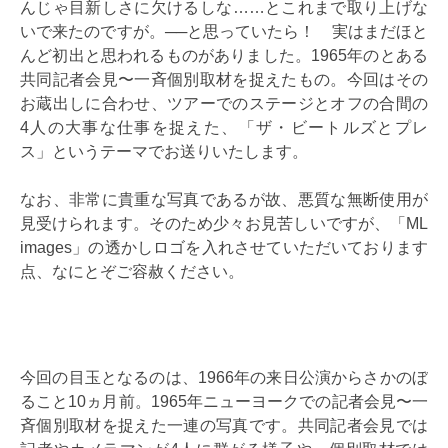
んじゃ目新しさに欠けるしな……とこれまで取り上げな
いで来たのですが。──と思っていたら！ 実はまだほと
んど初出と思われるものがありました。1965年のとある
共同記者会見〜一斉個別取材を捉えたもの。今回はその
お蔵出しに合わせ、ツアーでのステージとオフの合間の
4人の大事な仕事を捉えた、「ザ・ビートルズとプレ
ス」というテーマでお送りいたします。
なお、非常に貴重な写真であるが故、悪質な無断使用が
見受けられます。そのため少々お見苦しいですが、「ML
images」の透かしロゴを入れさせていただいております
点、なにとぞご容赦ください。
今回の目玉となるのは、1966年の来日公演からさかのぼ
ること10ヵ月前。1965年ニューヨークでの記者会見〜一
斉個別取材を捉えた一連の写真です。共同記者会見では