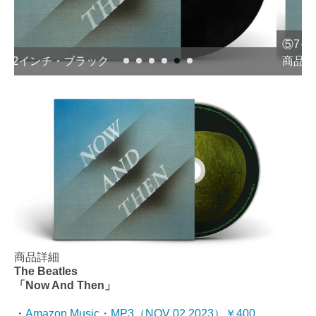
⑤7インチ・マーブル＜ザ・ビートルズ・ストア限定
商品＞
商品詳細
The Beatles
「Now And Then」
・
Amazon Music・MP3（NOV 02 2023）￥400