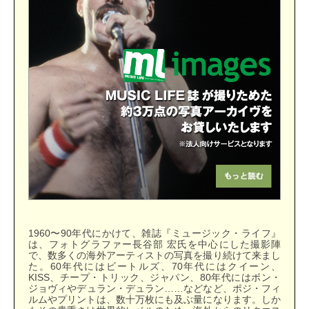
1960〜90年代にかけて、雑誌『ミュージック・ライフ』
は、フォトグラファー長谷部 宏氏を中心にした撮影陣
で、数多くの海外アーティストの写真を撮り続けて来まし
た。60年代にはビートルズ、70年代にはクイーン、
KISS、チープ・トリック、ジャパン、80年代にはボン・
ジョヴィやデュラン・デュラン……などなど、ポジ・フィ
ルムやプリントは、数十万枚にも及ぶ量になります。しか