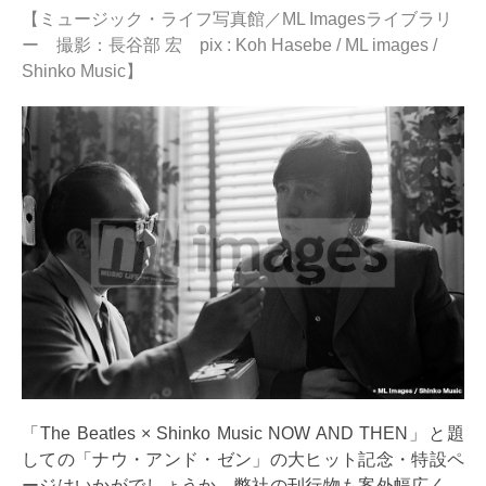
【ミュージック・ライフ写真館／ML Imagesライブラリ
ー 撮影：長谷部 宏 pix : Koh Hasebe / ML images /
Shinko Music】
「The Beatles × Shinko Music NOW AND THEN」と題
しての「ナウ・アンド・ゼン」の大ヒット記念・特設ペ
ージはいかがでしょうか。弊社の刊行物も案外幅広く、