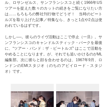
ル、ロサンゼルス、サンフランシスコと続く1966年US
ツアーを捉えた数々のカットの続きをご覧になりたい方
は……もろもろの弊社刊行物でどうぞ！ 当時のビート
ルズを取り上げた記事／特集なら、きっと1点や2点は使
われているはずです。
しかし──。彼らのライヴ活動はここで停止（一旦）。サ
ンフランシスコのキャンドルスティック・パークを最後
に、“ツアー・バンド：ザ・ビートルズ” はここで活動を
やめることになります。が、それでも追いかけるのがML
編集部。次に彼らと顔を合わせるのは、1967年9月、ロ
ンドンのEMIスタジオ（のちのアビイロード・スタジ
オ）です。