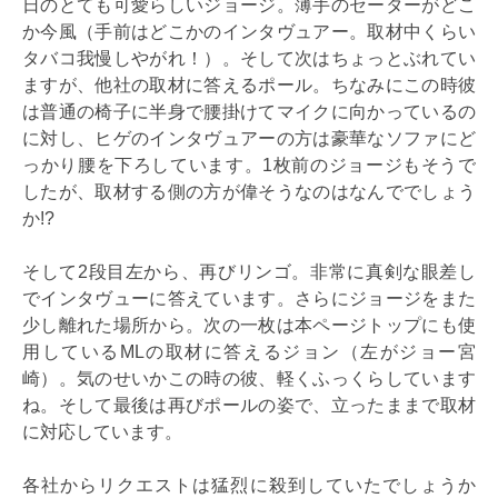
日のとても可愛らしいジョージ。薄手のセーターがどこ
か今風（手前はどこかのインタヴュアー。取材中くらい
タバコ我慢しやがれ！）。そして次はちょっとぶれてい
ますが、他社の取材に答えるポール。ちなみにこの時彼
は普通の椅子に半身で腰掛けてマイクに向かっているの
に対し、ヒゲのインタヴュアーの方は豪華なソファにど
っかり腰を下ろしています。1枚前のジョージもそうで
したが、取材する側の方が偉そうなのはなんででしょう
か!?
そして2段目左から、再びリンゴ。非常に真剣な眼差し
でインタヴューに答えています。さらにジョージをまた
少し離れた場所から。次の一枚は本ページトップにも使
用しているMLの取材に答えるジョン（左がジョー宮
崎）。気のせいかこの時の彼、軽くふっくらしています
ね。そして最後は再びポールの姿で、立ったままで取材
に対応しています。
各社からリクエストは猛烈に殺到していたでしょうか