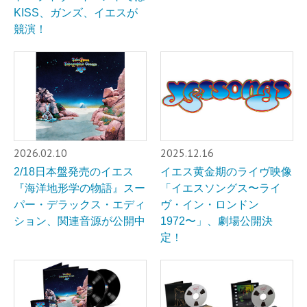
KISS、ガンズ、イエスが
競演！
2026.02.10
2025.12.16
2/18日本盤発売のイエス
イエス黄金期のライヴ映像
『海洋地形学の物語』スー
「イエスソングス〜ライ
パー・デラックス・エディ
ヴ・イン・ロンドン
ション、関連音源が公開中
1972〜」、劇場公開決
定！