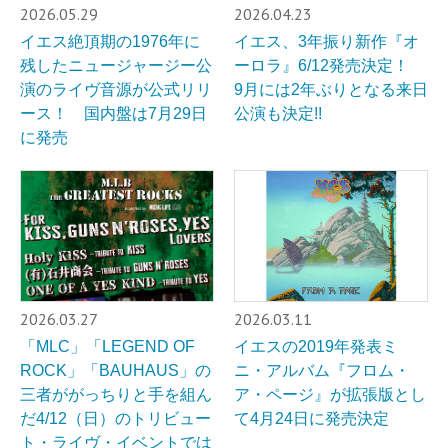
2026.05.29
2026.04.23
イエス絶頂期の1976年に
イエス、3年振り新作『オ
残したニュージャージー公
ーロラ』6/12発売決定！
演のライヴ音源が公式リリ
9月には2年ぶりとなる来日
ース！ 国内盤は7月29日
公演も決定!!
に発売
2026.03.27
2026.03.11
「MLC」「LEGEND OF
イエスの2019年発表ミ
ROCK」「BAUHAUS」の
ニ・アルバム『フロム・
三者ががっちりと手を組ん
ア・ページ』が拡張版とし
だ4/12（日）のトリビュー
て4月24日に発売決定
ト・ライヴ・イベントでは