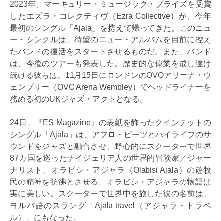
2023年、マーキュリー・ミュージック・プライズを受賞
したエズラ・コレクティヴ（Ezra Collective）が、今年
最初のシングル「Ajala」を携えて帰ってきた。このニュ
ー・シングルは、待望のニュー・アルバムを目前に控え
たバンドの復活をスタートさせるものだ。また、バンド
は、今後のツアーも発表した。歴史的な偉業を成し遂げ
続ける彼らは、11月15日にロンドンのOVOアリーナ・ウ
ェンブリー（OVO Arena Wembley）でヘッドライナーを
務める初のUKジャズ・アクトとなる。
24日、『ES Magazine』の表紙を飾ったクインテットの
シングル「Ajala」は、アフロ・ビーツとハイライフのサ
ウンドをジャズと融合させ、野心的にスクーターで世界
87カ国を巡ったナイジェリア人の世界的冒険家／ジャー
ナリスト、オラビシ・アジャラ（Olabisi Ajala）の遊牧
民の精神を彷彿とさせる。オラビシ・アジャラの物語は
実に美しい。スクーターで世界中を旅した彼の名前は、
ヨルバ語のスラング「Ajala travel（アジャラ・トラベ
ル）」にもなった。