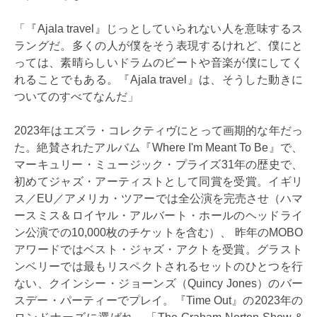
「『Ajala travel』じっとしていられない人を意味するス
ラングだ。多くの人が僕をそう表現するけれど、僕にと
っては、素晴らしいドラムのビートや音楽が僕にしてく
れることでもある。『Ajala travel』は、そうした動きに
ついてのすべてなんだ」
2023年はエズラ・コレクティヴにとって画期的な年だっ
た。絶賛されたアルバム『Where I'm Meant To Be』で、
マーキュリー・ミュージック・プライズ31年の歴史で、
初めてジャズ・アーティストとして同賞を受賞。イギリ
ス／EU／アメリカ・ツアーでは全公演を完売させ（ハマ
ースミス＆ロイヤル・アルバート・ホールのヘッドライ
ン公演での10,000枚のチケットを含む）、 昨年のMOBO
アワードではベスト・ジャズ・アクトを受賞。グラスト
ンベリーでは最もリスペクトされるセットのひとつを行
ない、クインシー・ジョーンズ（Quincy Jones）のバー
スデー・パーティーでプレイ。『Time Out』の2023年の