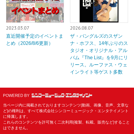
2023.03.07
2026.08.07
直近開催予定のイベントま
ザ・バングルズのスザン
とめ（2026/8/6更新）
ナ・ホフス、14年ぶりのス
タジオ・オリジナル・アル
バム『The List』を9月にリ
リース。ルーファス・ウェ
インライト等ゲスト多数
POWERED BY
当ページ内に掲載されておりますコンテンツ(動画、画像、音声、文章な
ど)の権利は、すべて株式会社シンコーミュージック・エンタテイメント
に帰属します。
これらのコンテンツを許可無く二次利用(複製、転載、販売など)すること
はできません。