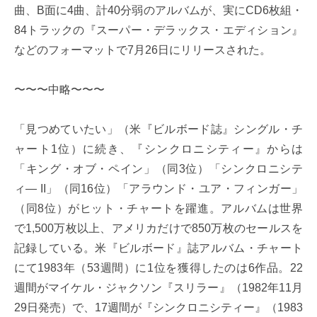
曲、B面に4曲、計40分弱のアルバムが、実にCD6枚組・
84トラックの『スーパー・デラックス・エディション』
などのフォーマットで7月26日にリリースされた。
〜〜〜中略〜〜〜
「見つめていたい」（米『ビルボード誌』シングル・チ
ャート1位）に続き、『シンクロニシティー』からは
「キング・オブ・ペイン」（同3位）「シンクロニシテ
ィ― II」（同16位）「アラウンド・ユア・フィンガー」
（同8位）がヒット・チャートを躍進。アルバムは世界
で1,500万枚以上、アメリカだけで850万枚のセールスを
記録している。米『ビルボード』誌アルバム・チャート
にて1983年（53週間）に1位を獲得したのは6作品。22
週間がマイケル・ジャクソン『スリラー』（1982年11月
29日発売）で、17週間が『シンクロニシティー』（1983