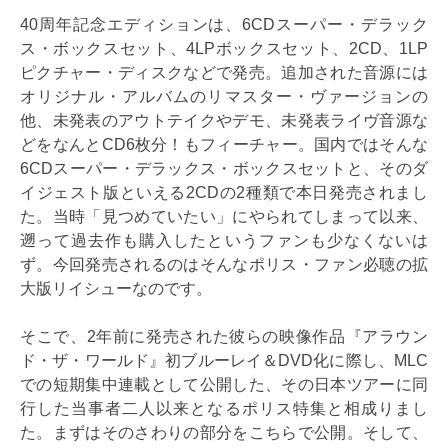
40周年記念エディションは、6CDスーパー・デラック
ス・ボックスセット、4LPボックスセット、2CD、1LP
ピクチャー・ディスクなどで発売。追加された音源には
オリジナル・アルバムのリマスター・ヴァージョンの
他、未発表のアウトテイクやデモ、未発表ライヴ音源な
どをなんとCD6枚分！もフィーチャー。国内ではそんな
6CDスーパー・デラックス・ボックスセットと、そのダ
イジェスト版といえる2CDの2種類で本日発売されまし
た。当時「見つめていたい」にやられてしまって以来、
遡って過去作も購入したというファンも少なくないは
ず。今回発売されるのはそんなポリス・ファン必聴の拡
大版リイシューなのです。
そこで、2年前に発売された彼らの映像作品『アラウン
ド・ザ・ワールド』初ブルーレイ＆DVD化に際し、MLC
での短期集中連載として公開した、その日本ツアーに同
行した当事者二人以来となるポリス特集と相成りまし
た。まずはそのさわりの部分をこちらで公開。そして、