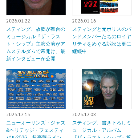
2026.01.22
2026.01.16
スティング、故郷が舞台の
スティングと元ポリスのバ
ミュージカル『ザ・ラス
ンドメンバーたちのロイヤ
ト・シップ』主演公演がア
リティをめぐる訴訟は更に
ムステルダムで幕開け、最
継続中
新インタビューが公開
2025.12.15
2025.12.08
ニューオーリンズ・ジャズ
スティング、書き下ろしミ
&ヘリテッジ・フェスティ
ュージカル・アルバム
バル2026、超豪華ライン
『ザ・ラスト・シップ』拡