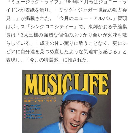
『ミュージック・ライフ』1983年７月号はジョニー・ラ
イドンが表紙を飾り、「ミック・ジャガー 世紀の独占会
見！」が掲載された。「今月のニュー・アルバム」冒頭
はポリス『シンクロニシティー』で、東郷かおる子編集
長は「3人三様の強烈な個性のぶつかり合いが火花を散
らしている」「成功の甘い薫りに酔うことなく、更にシ
ビアに自分達を見つめ直したような気迫すら感じる」と
表現し、「今月の特選盤」に推された。