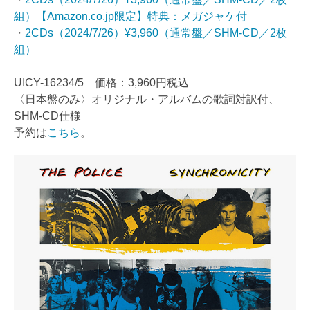
組）【Amazon.co.jp限定】特典：メガジャケ付
・
2CDs（2024/7/26）¥3,960（通常盤／SHM-CD／2枚
組）
UICY-16234/5 価格：3,960円税込
〈日本盤のみ〉オリジナル・アルバムの歌詞対訳付、
SHM-CD仕様
予約は
こちら
。