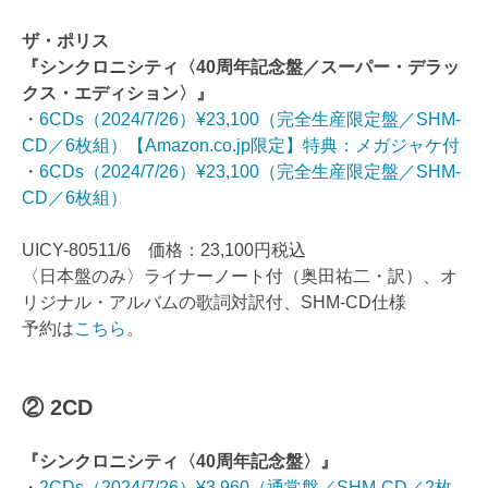
ザ・ポリス
『シンクロニシティ〈40周年記念盤／スーパー・デラッ
クス・エディション〉』
・
6CDs（2024/7/26）¥23,100（完全生産限定盤／SHM-
CD／6枚組）【Amazon.co.jp限定】特典：メガジャケ付
・
6CDs（2024/7/26）¥23,100（完全生産限定盤／SHM-
CD／6枚組）
UICY-80511/6 価格：23,100円税込
〈日本盤のみ〉ライナーノート付（奥田祐二・訳）、オ
リジナル・アルバムの歌詞対訳付、SHM-CD仕様
予約は
こちら
。
② 2CD
『シンクロニシティ〈40周年記念盤〉』
・
2CDs（2024/7/26）¥3,960（通常盤／SHM-CD／2枚