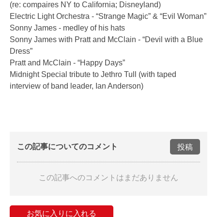
(re: compaires NY to California; Disneyland)
Electric Light Orchestra - “Strange Magic” & “Evil Woman”
Sonny James - medley of his hats
Sonny James with Pratt and McClain - “Devil with a Blue
Dress”
Pratt and McClain - “Happy Days”
Midnight Special tribute to Jethro Tull (with taped
interview of band leader, Ian Anderson)
この記事についてのコメント
投稿
この記事へのコメントはまだありません
お気に入りに入れる