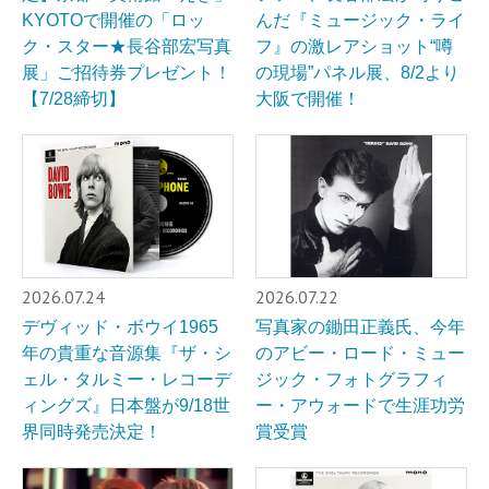
KYOTOで開催の「ロッ
んだ『ミュージック・ライ
ク・スター★長谷部宏写真
フ』の激レアショット“噂
展」ご招待券プレゼント！
の現場”パネル展、8/2より
【7/28締切】
大阪で開催！
2026.07.24
2026.07.22
デヴィッド・ボウイ1965
写真家の鋤田正義氏、今年
年の貴重な音源集『ザ・シ
のアビー・ロード・ミュー
ェル・タルミー・レコーデ
ジック・フォトグラフィ
ィングズ』日本盤が9/18世
ー・アウォードで生涯功労
界同時発売決定！
賞受賞