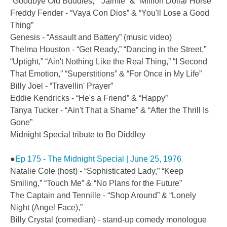
“Goodbye Old Buddies,” “Jaimie” & “Million Dollar Horse”
Freddy Fender - “Vaya Con Dios” & “You'll Lose a Good
Thing”
Genesis - “Assault and Battery” (music video)
Thelma Houston - “Get Ready,” “Dancing in the Street,”
“Uptight,” “Ain't Nothing Like the Real Thing,” “I Second
That Emotion,” “Superstitions” & “For Once in My Life”
Billy Joel - “Travellin' Prayer”
Eddie Kendricks - “He's a Friend” & “Happy”
Tanya Tucker - “Ain't That a Shame” & “After the Thrill Is
Gone”
Midnight Special tribute to Bo Diddley
●
Ep 175 - The Midnight Special | June 25, 1976
Natalie Cole (host) - “Sophisticated Lady,” “Keep
Smiling,” “Touch Me” & “No Plans for the Future”
The Captain and Tennille - “Shop Around” & “Lonely
Night (Angel Face),”
Billy Crystal (comedian) - stand-up comedy monologue