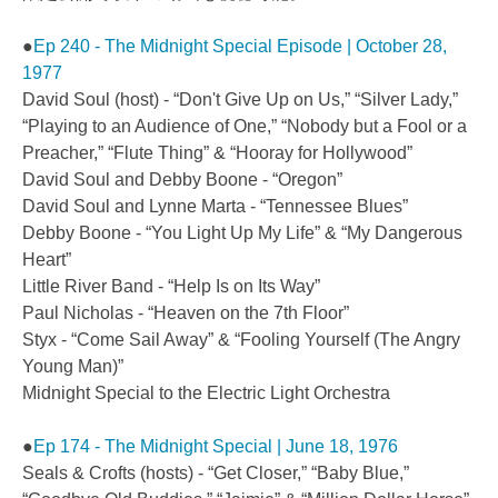
●
Ep 240 - The Midnight Special Episode | October 28,
1977
David Soul (host) - “Don't Give Up on Us,” “Silver Lady,”
“Playing to an Audience of One,” “Nobody but a Fool or a
Preacher,” “Flute Thing” & “Hooray for Hollywood”
David Soul and Debby Boone - “Oregon”
David Soul and Lynne Marta - “Tennessee Blues”
Debby Boone - “You Light Up My Life” & “My Dangerous
Heart”
Little River Band - “Help Is on Its Way”
Paul Nicholas - “Heaven on the 7th Floor”
Styx - “Come Sail Away” & “Fooling Yourself (The Angry
Young Man)”
Midnight Special to the Electric Light Orchestra
●
Ep 174 - The Midnight Special | June 18, 1976
Seals & Crofts (hosts) - “Get Closer,” “Baby Blue,”