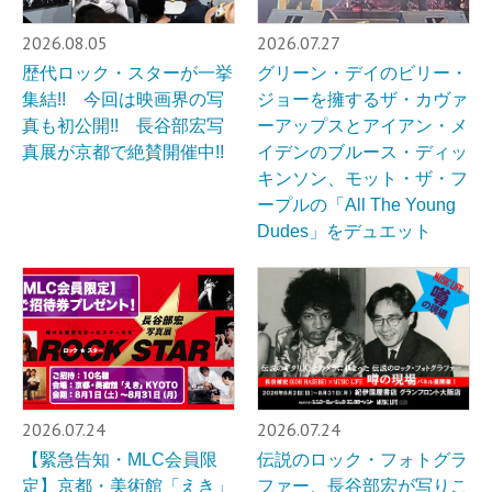
2026.08.05
2026.07.27
歴代ロック・スターが一挙
グリーン・デイのビリー・
集結!! 今回は映画界の写
ジョーを擁するザ・カヴァ
真も初公開!! 長谷部宏写
ーアップスとアイアン・メ
真展が京都で絶賛開催中!!
イデンのブルース・ディッ
キンソン、モット・ザ・フ
ープルの「All The Young
Dudes」をデュエット
2026.07.24
2026.07.24
【緊急告知・MLC会員限
伝説のロック・フォトグラ
定】京都・美術館「えき」
ファー、長谷部宏が写りこ