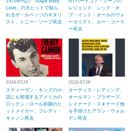
1970年代の「Sugar Baby
NYハードコア・シーンの
Love」の大ヒットで知ら
レジェンド、シック・オ
れるザ・ルベッツのギタリ
ブ・イット・オールのヴォ
スト、トニー・ソープ死去
ーカリスト、ルー・コーラ
ー死去
2026.07.29
2026.07.28
スティーヴン・キングの小
オーティス・レディング、
説にも登場するアメリカの
オールマン・ブラザーズ、
ロックン・ロール初期のヒ
レイナード・スキナード他
ットメイカー、フレディ・
を手掛けたアラン・ウォル
キャノン死去
デン死去