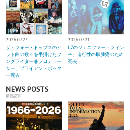
2026.07.23
2026.07.21
ザ・フォー・トップスのヒ
L7のジェニファー・フィン
ット曲の数々を手掛けたソ
チ、進行性の脳腫瘍のため
ングライター兼プロデュー
死去
サー、ブライアン・ポッタ
ー死去
NEWS POSTS
最新記事