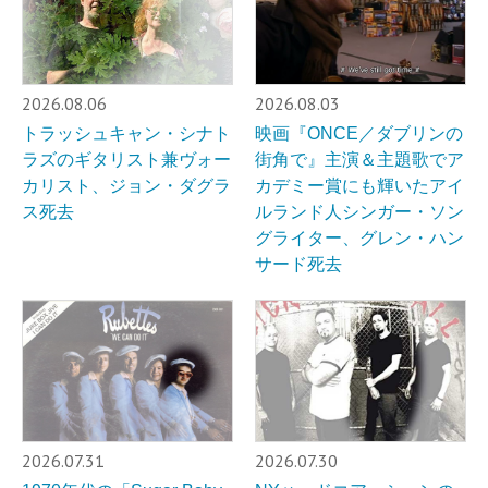
2026.08.06
2026.08.03
トラッシュキャン・シナト
映画『ONCE／ダブリンの
ラズのギタリスト兼ヴォー
街角で』主演＆主題歌でア
カリスト、ジョン・ダグラ
カデミー賞にも輝いたアイ
ス死去
ルランド人シンガー・ソン
グライター、グレン・ハン
サード死去
2026.07.31
2026.07.30