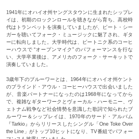
1941年にオハイオ州ヤングスタウンに生まれたシップレ
イは、初期のロックンロールを聴きながら育ち、高校時
代はトランペットを演奏していましたが、ピート・シー
ガーを聴いてフォーク・ミュージックに魅了され、ギタ
ーに転向しました。大学時代は、ビートニク系のコーヒ
ーハウスで “オープンマイク” のパフォーマンスを行な
い、大学卒業後は、アメリカのフォーク・サーキットで
演奏していました。
3歳年下のブルーワーとは、1964年にオハイオ州ケント
のブラインド・アウル・コーヒーハウスで出会いました
が、音楽パートナーになったのは1968年になってから
で、複雑なギターワークとヴォーカル・ハーモニー、ヴ
ェトナム戦争など社会情勢を意識した歌詞で知られたブ
ルーワー＆シップレイは、1970年のサード・アルバム
『Tarkio』からリリースしたシングル「One Toke Over
the Line」がトップ10ヒットになり、TV番組でパフォー
マンスも披露していました。