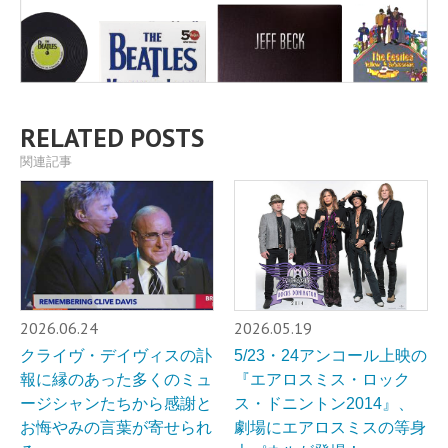
RELATED POSTS
関連記事
2026.06.24
2026.05.19
クライヴ・デイヴィスの訃
5/23・24アンコール上映の
報に縁のあった多くのミュ
『エアロスミス・ロック
ージシャンたちから感謝と
ス・ドニントン2014』、
お悔やみの言葉が寄せられ
劇場にエアロスミスの等身