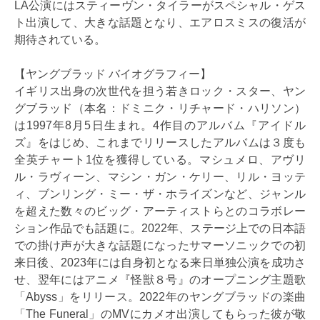
LA公演にはスティーヴン・タイラーがスペシャル・ゲス
ト出演して、大きな話題となり、エアロスミスの復活が
期待されている。
【ヤングブラッド バイオグラフィー】
イギリス出身の次世代を担う若きロック・スター、ヤン
グブラッド（本名：ドミニク・リチャード・ハリソン）
は1997年8月5日生まれ。4作目のアルバム『アイドル
ズ』をはじめ、これまでリリースしたアルバムは３度も
全英チャート1位を獲得している。マシュメロ、アヴリ
ル・ラヴィーン、マシン・ガン・ケリー、リル・ヨッテ
ィ、ブンリング・ミー・ザ・ホライズンなど、ジャンル
を超えた数々のビッグ・アーティストらとのコラボレー
ション作品でも話題に。2022年、ステージ上での日本語
での掛け声が大きな話題になったサマーソニックでの初
来日後、2023年には自身初となる来日単独公演を成功さ
せ、翌年にはアニメ『怪獣８号』のオープニング主題歌
「Abyss」をリリース。2022年のヤングブラッドの楽曲
「The Funeral」のMVにカメオ出演してもらった彼が敬