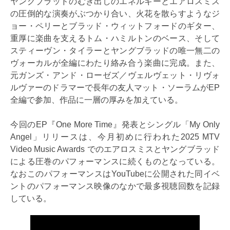
ヤングブラッドのむき出しのエネルギーとエアロスミス
の圧倒的な演奏がぶつかり合い、火花を散らすようなジ
ョー・ペリーとブラッド・ウィットフォードのギター、
重厚に楽曲を支えるトム・ハミルトンのベース、そして
スティーヴン・タイラーとヤングブラッドの唯一無二の
ヴォーカルが全編にわたり絡み合う楽曲に完成。また、
元ガンズ・アンド・ローゼズ／ヴェルヴェット・リヴォ
ルヴァーのドラマーで長年の友人マット・ソーラムがEP
全編で参加、作品に一層の厚みを加えている。
今回のEP『One More Time』発表とシングル「My Only
Angel」リリースは、今月初めに行われた2025 MTV
Video Music Awards でのエアロスミスとヤングブラッド
による圧巻のパフォーマンスに続くものとなっている。
なおこのパフォーマンスはYouTubeに公開された同イベ
ントのパフォーマンス映像のなかで最多視聴回数を記録
している。