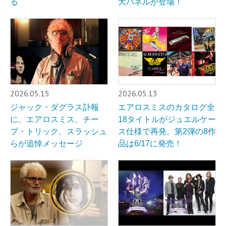
る
大パネルが登場！
2026.05.15
2026.05.13
ジャック・ダグラス訃報
エアロスミスのカタログ全
に、エアロスミス、チー
18タイトルがジュエルケー
プ・トリック、スラッシュ
ス仕様で再発。第2弾の8作
らが追悼メッセージ
品は6/17に発売！