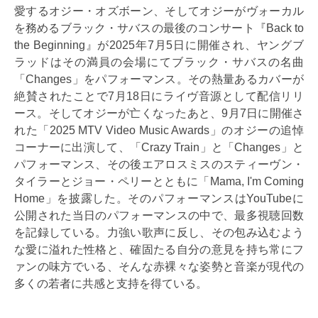
愛するオジー・オズボーン、そしてオジーがヴォーカル
を務めるブラック・サバスの最後のコンサート『Back to
the Beginning』が2025年7月5日に開催され、ヤングブ
ラッドはその満員の会場にてブラック・サバスの名曲
「Changes」をパフォーマンス。その熱量あるカバーが
絶賛されたことで7月18日にライヴ音源として配信リリ
ース。そしてオジーが亡くなったあと、9月7日に開催さ
れた「2025 MTV Video Music Awards」のオジーの追悼
コーナーに出演して、「Crazy Train」と「Changes」と
パフォーマンス、その後エアロスミスのスティーヴン・
タイラーとジョー・ペリーとともに「Mama, I'm Coming
Home」を披露した。そのパフォーマンスはYouTubeに
公開された当日のパフォーマンスの中で、最多視聴回数
を記録している。力強い歌声に反し、その包み込むよう
な愛に溢れた性格と、確固たる自分の意見を持ち常にフ
ァンの味方でいる、そんな赤裸々な姿勢と音楽が現代の
多くの若者に共感と支持を得ている。