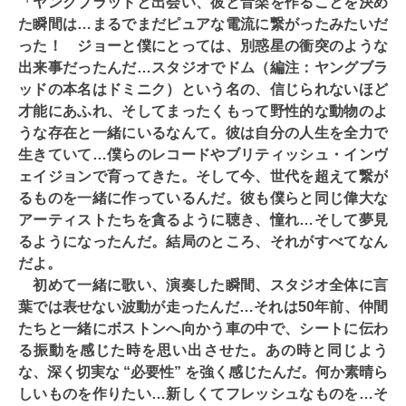
「ヤングブラッドと出会い、彼と音楽を作ることを決め
た瞬間は…まるでまだピュアな電流に繋がったみたいだ
った！ ジョーと僕にとっては、別惑星の衝突のような
出来事だったんだ…スタジオでドム（編注：ヤングブラ
ッドの本名はドミニク）という名の、信じられないほど
才能にあふれ、そしてまったくもって野性的な動物のよ
うな存在と一緒にいるなんて。彼は自分の人生を全力で
生きていて…僕らのレコードやブリティッシュ・インヴ
ェイジョンで育ってきた。そして今、世代を超えて繋が
るものを一緒に作っているんだ。彼も僕らと同じ偉大な
アーティストたちを貪るように聴き、憧れ…そして夢見
るようになったんだ。結局のところ、それがすべてなん
だよ。
初めて一緒に歌い、演奏した瞬間、スタジオ全体に言
葉では表せない波動が走ったんだ…それは50年前、仲間
たちと一緒にボストンへ向かう車の中で、シートに伝わ
る振動を感じた時を思い出させた。あの時と同じよう
な、深く切実な “必要性” を強く感じたんだ。何か素晴ら
しいものを作りたい…新しくてフレッシュなものを…そ