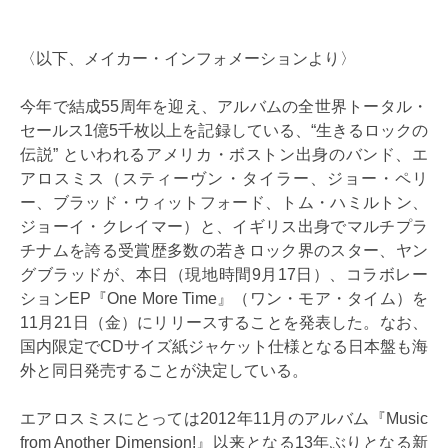
〈以下、メイカー・インフォメーションより〉
今年で結成55周年を迎え、アルバムの全世界トータル・
セールス1億5千枚以上を記録している、“生きるロックの
伝説” といわれるアメリカ・ボストン出身のバンド、エ
アロスミス（スティーヴン・タイラー、ジョー・ペリ
ー、ブラッド・ウィットフォード、トム・ハミルトン、
ジョーイ・クレイマー）と、イギリス出身でマルチプラ
チナムを誇る受賞歴多数の若きロック界のスター、ヤン
グブラッドが、本日（現地時間9月17日）、コラボレー
ションEP『One More Time』（ワン・モア・タイム）を
11月21日（金）にリリースすることを発表した。なお、
国内限定でCDサイズ紙ジャケット仕様となる日本盤も海
外と同日発売することが決定している。
エアロスミスにとっては2012年11月のアルバム『Music
from Another Dimension!』以来となる13年ぶりとなる新