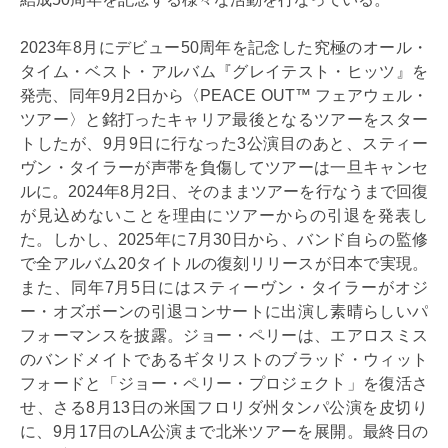
2023年8月にデビュー50周年を記念した究極のオール・
タイム・ベスト・アルバム『グレイテスト・ヒッツ』を
発売、同年9月2日から〈PEACE OUT™ フェアウェル・
ツアー〉と銘打ったキャリア最後となるツアーをスター
トしたが、9月9日に行なった3公演目のあと、スティー
ヴン・タイラーが声帯を負傷してツアーは一旦キャンセ
ルに。2024年8月2日、そのままツアーを行なうまで回復
が見込めないことを理由にツアーからの引退を発表し
た。しかし、2025年に7月30日から、バンド自らの監修
で全アルバム20タイトルの復刻リリースが日本で実現。
また、同年7月5日にはスティーヴン・タイラーがオジ
ー・オズボーンの引退コンサートに出演し素晴らしいパ
フォーマンスを披露。ジョー・ペリーは、エアロスミス
のバンドメイトであるギタリストのブラッド・ウィット
フォードと「ジョー・ペリー・プロジェクト」を復活さ
せ、さる8月13日の米国フロリダ州タンパ公演を皮切り
に、9月17日のLA公演まで北米ツアーを展開。最終日の