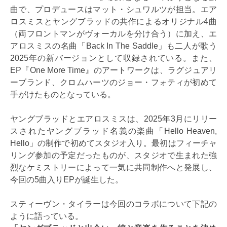
曲で、プロデュースはマット・シュワルツが担当。エア
ロスミスとヤングブラッドの共作によるオリジナル4曲
（両フロントマンがヴォーカルを分け合う）に加え、エ
アロスミスの名曲「Back In The Saddle」も二人が歌う
2025年の新バージョンとして収録されている。また、
EP『One More Time』のアートワークは、ラグジュアリ
ーブランド、クロムハーツのジョー・フォティが初めて
手がけたものとなっている。
ヤングブラッドとエアロスミスは、2025年3月にリリー
スされたヤングブラッド名義の楽曲「Hello Heaven,
Hello」の制作で初めてスタジオ入り。最初はフィーチャ
リング参加の予定だったものが、スタジオで生まれた強
烈なケミストリーによって一気に共同制作へと発展し、
今回の5曲入りEPが誕生した。
スティーヴン・タイラーは今回のコラボについて下記の
ように語っている。