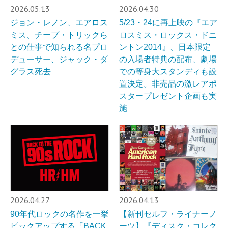
2026.05.13
2026.04.30
ジョン・レノン、エアロス
5/23・24に再上映の『エア
ミス、チープ・トリックら
ロスミス・ロックス・ドニ
との仕事で知られる名プロ
ントン2014』、日本限定
デューサー、ジャック・ダ
の入場者特典の配布、劇場
グラス死去
での等身大スタンディも設
置決定。非売品の激レアポ
スタープレゼント企画も実
施
2026.04.27
2026.04.13
90年代ロックの名作を一挙
【新刊セルフ・ライナーノ
ピックアップする「BACK
ーツ】『ディスク・コレク