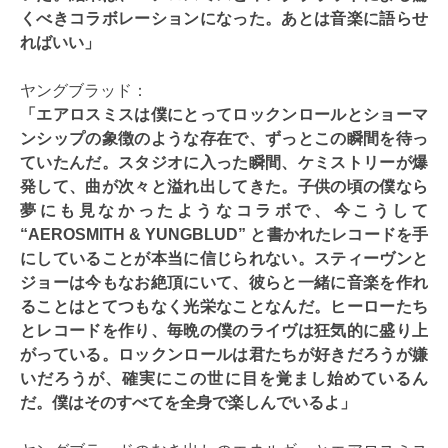
くべきコラボレーションになった。あとは音楽に語らせ
ればいい」
ヤングブラッド：
「エアロスミスは僕にとってロックンロールとショーマ
ンシップの象徴のような存在で、ずっとこの瞬間を待っ
ていたんだ。スタジオに入った瞬間、ケミストリーが爆
発して、曲が次々と溢れ出してきた。子供の頃の僕なら
夢にも見なかったようなコラボで、今こうして
“AEROSMITH & YUNGBLUD” と書かれたレコードを手
にしていることが本当に信じられない。スティーヴンと
ジョーは今もなお絶頂にいて、彼らと一緒に音楽を作れ
ることはとてつもなく光栄なことなんだ。ヒーローたち
とレコードを作り、毎晩の僕のライヴは狂気的に盛り上
がっている。ロックンロールは君たちが好きだろうが嫌
いだろうが、確実にこの世に目を覚まし始めているん
だ。僕はそのすべてを全身で楽しんでいるよ」