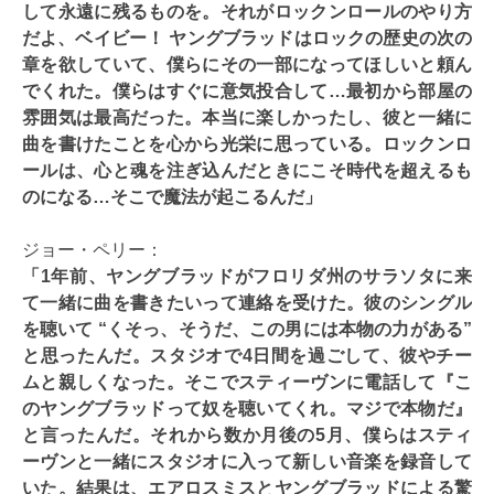
して永遠に残るものを。それがロックンロールのやり方
だよ、ベイビー！ ヤングブラッドはロックの歴史の次の
章を欲していて、僕らにその一部になってほしいと頼ん
でくれた。僕らはすぐに意気投合して…最初から部屋の
雰囲気は最高だった。本当に楽しかったし、彼と一緒に
曲を書けたことを心から光栄に思っている。ロックンロ
ールは、心と魂を注ぎ込んだときにこそ時代を超えるも
のになる…そこで魔法が起こるんだ」
ジョー・ペリー：
「1年前、ヤングブラッドがフロリダ州のサラソタに来
て一緒に曲を書きたいって連絡を受けた。彼のシングル
を聴いて “くそっ、そうだ、この男には本物の力がある”
と思ったんだ。スタジオで4日間を過ごして、彼やチー
ムと親しくなった。そこでスティーヴンに電話して『こ
のヤングブラッドって奴を聴いてくれ。マジで本物だ』
と言ったんだ。それから数か月後の5月、僕らはスティ
ーヴンと一緒にスタジオに入って新しい音楽を録音して
いた。結果は、エアロスミスとヤングブラッドによる驚