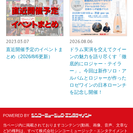
2023.03.07
2026.08.06
直近開催予定のイベントま
ドラム実演を交えてクイー
とめ（2026/8/6更新）
ンの魅力を語り尽くす「徹
底的にロジャー・テイラ
ー」。今回は新作ソロ・ア
ルバムとロジャーが作った
ロゼワインの日本ローンチ
を記念し開催！
POWERED BY
当ページ内に掲載されておりますコンテンツ(動画、画像、音声、文章な
ど)の権利は、すべて株式会社シンコーミュージック・エンタテイメント