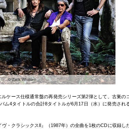
©︎ Zack Whitford
エルケース仕様通常盤の再発売シリーズ第2弾として、古巣の
バム4タイトルの合計8タイトルが6月17日（水）に発売され
ヴ・クラシックスII』（1987年）の全曲を1枚のCDに収録し