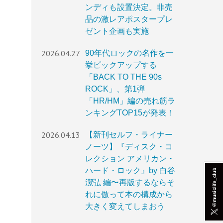
ンディも設置決定。非売
品の激レアポスタープレ
ゼント企画も実施
2026.04.27
90年代ロックの名作を一
挙ピックアップする
「BACK TO THE 90s
ROCK」、第1弾
「HR/HM」編の売れ筋ラ
ンキングTOP15が発表！
2026.04.13
【新刊セルフ・ライナー
ノーツ】『ディスク・コ
レクション アメリカン・
ハード・ロック』by 白谷
潔弘 編〜再版するならそ
れに倣って本の構成から
大きく変えてしまおう