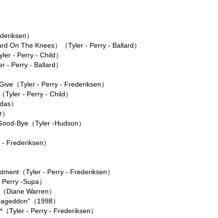
deriksen）
n The Knees）（Tyler - Perry - Ballard）
- Perry - Child）
Perry - Ballard）
Tyler - Perry - Frederiksen）
er - Perry - Child）
udas）
er）
d-Bye（Tyler -Hudson）
- Frederiksen）
（Tyler - Perry - Frederiksen）
Perry -Supa）
*（Diane Warren）
Armageddon”（1998）
er - Perry - Frederiksen）