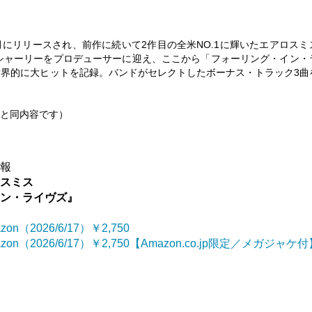
月にリリースされ、前作に続いて2作目の全米NO.1に輝いたエアロスミ
シャーリーをプロデューサーに迎え、ここから「フォーリング・イン・
界的に大ヒットを記録。バンドがセレクトしたボーナス・トラック3曲
50と同内容です）
情報
ロスミス
イン・ライヴズ』
zon（2026/6/17）￥2,750
azon（2026/6/17）￥2,750【Amazon.co.jp限定／メガジャケ