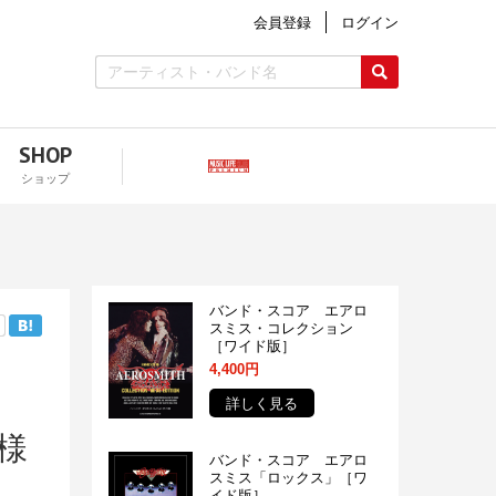
会員登録
ログイン
SHOP
ショップ
バンド・スコア エアロ
スミス・コレクション
［ワイド版］
4,400円
詳しく見る
様
バンド・スコア エアロ
スミス「ロックス」［ワ
イド版］