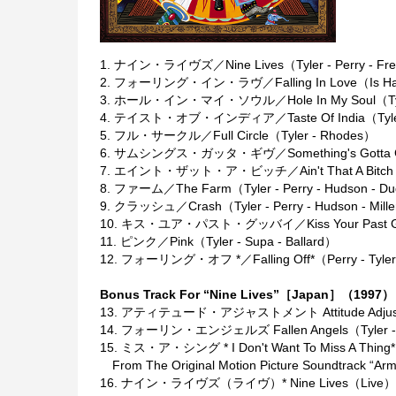
1. ナイン・ライヴズ／Nine Lives（Tyler - Perry - Fre
2. フォーリング・イン・ラヴ／Falling In Love（Is Hard O
3. ホール・イン・マイ・ソウル／Hole In My Soul（Tyler 
4. テイスト・オブ・インディア／Taste Of India（Tyler - 
5. フル・サークル／Full Circle（Tyler - Rhodes）
6. サムシングス・ガッタ・ギヴ／Something's Gotta Give（
7. エイント・ザット・ア・ビッチ／Ain't That A Bitch（Tyl
8. ファーム／The Farm（Tyler - Perry - Hudson - D
9. クラッシュ／Crash（Tyler - Perry - Hudson - Mill
10. キス・ユア・パスト・グッバイ／Kiss Your Past Goo
11. ピンク／Pink（Tyler - Supa - Ballard）
12. フォーリング・オフ *／Falling Off*（Perry - Tyler 
Bonus Track For “Nine Lives”［Japan］（1997）
13. アティテュード・アジャストメント Attitude Adjustment
14. フォーリン・エンジェルズ Fallen Angels（Tyler - 
15. ミス・ア・シング * I Don't Want To Miss A Thing
From The Original Motion Picture Soundtrack “
16. ナイン・ライヴズ（ライヴ）* Nine Lives（Live）*（Tyl