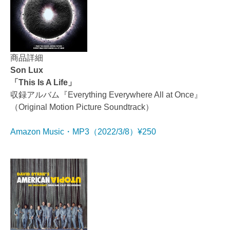
商品詳細
Son Lux
「This Is A Life」
収録アルバム『Everything Everywhere All at Once』
（Original Motion Picture Soundtrack）
Amazon Music・MP3（2022/3/8）¥250