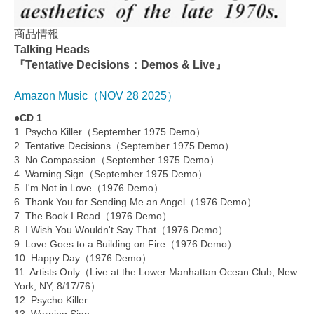
商品情報
Talking Heads
『Tentative Decisions：Demos & Live』
Amazon Music（NOV 28 2025）
●CD 1
1. Psycho Killer（September 1975 Demo）
2. Tentative Decisions（September 1975 Demo）
3. No Compassion（September 1975 Demo）
4. Warning Sign（September 1975 Demo）
5. I'm Not in Love（1976 Demo）
6. Thank You for Sending Me an Angel（1976 Demo）
7. The Book I Read（1976 Demo）
8. I Wish You Wouldn't Say That（1976 Demo）
9. Love Goes to a Building on Fire（1976 Demo）
10. Happy Day（1976 Demo）
11. Artists Only（Live at the Lower Manhattan Ocean Club, New
York, NY, 8/17/76）
12. Psycho Killer
13. Warning Sign