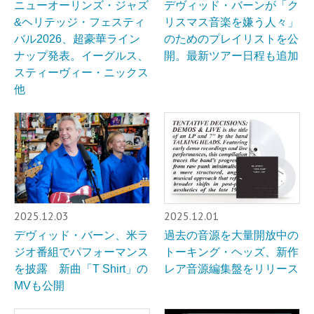
ニューオーリンズ・ジャズ
デヴィッド・バーンが「ク
&ヘリテッジ・フェスティ
リスマス音楽を嫌う人々」
バル2026、超豪華ライン
のためのプレイリストを公
ナップ発表。イーグルス、
開。最新ツアー日程も追加
スティーヴィー・ニックス
他
2025.12.03
2025.12.01
デヴィッド・バーン、米ラ
過去の音源を大量開放中の
ジオ番組でパフォーマンス
トーキング・ヘッズ、新作
を披露 新曲「T Shirt」の
レア音源編集盤をリリース
MVも公開