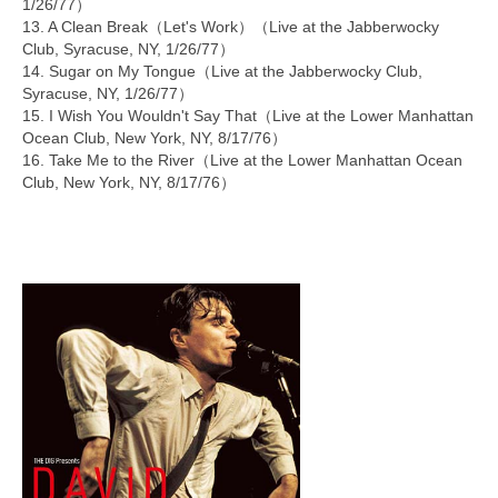
1/26/77）
13. A Clean Break（Let's Work）（Live at the Jabberwocky
Club, Syracuse, NY, 1/26/77）
14. Sugar on My Tongue（Live at the Jabberwocky Club,
Syracuse, NY, 1/26/77）
15. I Wish You Wouldn't Say That（Live at the Lower Manhattan
Ocean Club, New York, NY, 8/17/76）
16. Take Me to the River（Live at the Lower Manhattan Ocean
Club, New York, NY, 8/17/76）