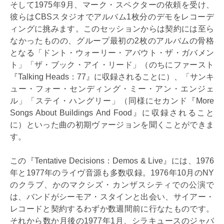
そして1975年9月、マーク・スペクターの依頼を受け、
彼らはCBSスタジオでアルバム1枚分のデモをレコーデ
ィングに挑みます。このセッションからは契約には至ら
なかったものの、グループ最初の2枚のアルバムの骨格
となる「ドント・ウォーリー・アバウト・ザ・ガバメン
ト」「ザ・ブック・アイ・リード」（のちにファースト
『Talking Heads：77』に収録されることに）、「サンキ
ュー・フォー・センディング・ミー・アン・エンジェ
ル」「ステイ・ハングリー」（同様にセカンド『More
Songs About Buildings And Food』に収録されること
に）といった曲の初期ヴァージョンを聞くことができま
す。
この『Tentative Decisions：Demos & Live』には、1976
年と1977年のライヴ音源も多数収録。1976年10月のNY
のクラブ、かのマクシズ・カンザスシティでの公演で
は、バンドがシーモア・スタインと出会い、サイアー・
レコードと契約するわずか数週間前に行なたものです。
それから数か月後の1977年1月、シラキュースのジャバ