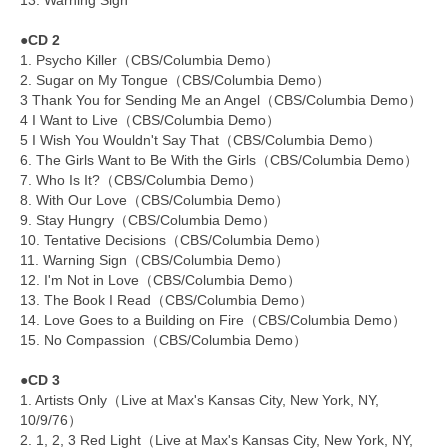
●CD 2
1. Psycho Killer（CBS/Columbia Demo）
2. Sugar on My Tongue（CBS/Columbia Demo）
3 Thank You for Sending Me an Angel（CBS/Columbia Demo）
4 I Want to Live（CBS/Columbia Demo）
5 I Wish You Wouldn't Say That（CBS/Columbia Demo）
6. The Girls Want to Be With the Girls（CBS/Columbia Demo）
7. Who Is It?（CBS/Columbia Demo）
8. With Our Love（CBS/Columbia Demo）
9. Stay Hungry（CBS/Columbia Demo）
10. Tentative Decisions（CBS/Columbia Demo）
11. Warning Sign（CBS/Columbia Demo）
12. I'm Not in Love（CBS/Columbia Demo）
13. The Book I Read（CBS/Columbia Demo）
14. Love Goes to a Building on Fire（CBS/Columbia Demo）
15. No Compassion（CBS/Columbia Demo）
●CD 3
1. Artists Only（Live at Max's Kansas City, New York, NY,
10/9/76）
2. 1, 2, 3 Red Light（Live at Max's Kansas City, New York, NY,