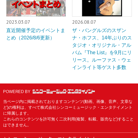
2023.03.07
2026.08.07
直近開催予定のイベントま
ザ・バングルズのスザン
とめ（2026/8/6更新）
ナ・ホフス、14年ぶりのス
タジオ・オリジナル・アル
バム『The List』を9月にリ
リース。ルーファス・ウェ
インライト等ゲスト多数
POWERED BY
当ページ内に掲載されておりますコンテンツ(動画、画像、音声、文章な
ど)の権利は、すべて株式会社シンコーミュージック・エンタテイメント
に帰属します。
これらのコンテンツを許可無く二次利用(複製、転載、販売など)すること
はできません。