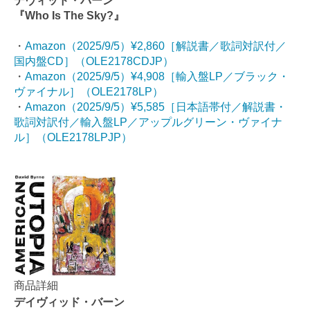
デヴィッド・バーン
『Who Is The Sky?』
・
Amazon（2025/9/5）¥2,860［解説書／歌詞対訳付／
国内盤CD］（OLE2178CDJP）
・
Amazon（2025/9/5）¥4,908［輸入盤LP／ブラック・
ヴァイナル］（OLE2178LP）
・
Amazon（2025/9/5）¥5,585［日本語帯付／解説書・
歌詞対訳付／輸入盤LP／アップルグリーン・ヴァイナ
ル］（OLE2178LPJP）
商品詳細
デイヴィッド・バーン