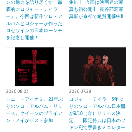
ンの魅力を語り尽くす「徹
集結!! 今回は映画界の写
底的にロジャー・テイラ
真も初公開!! 長谷部宏写
ー」。今回は新作ソロ・ア
真展が京都で絶賛開催中!!
ルバムとロジャーが作った
ロゼワインの日本ローンチ
を記念し開催！
2026.08.03
2026.07.28
トニー・アイオミ、21年ぶ
ロジャー・テイラー5年ぶ
りのソロ・アルバム・リリ
りのソロ・アルバム日本盤
ース。クイーンのブライア
が9/18（金）リリース決
ン・メイがゲスト参加
定！ 限定特典は日本のフ
ァン宛て手書きミニレター