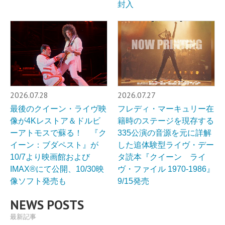
封入
2026.07.28
2026.07.27
最後のクイーン・ライヴ映
フレディ・マーキュリー在
像が4Kレストア＆ドルビ
籍時のステージを現存する
ーアトモスで蘇る！ 『ク
335公演の音源を元に詳解
イーン：ブダペスト』が
した追体験型ライヴ・デー
10/7より映画館および
タ読本『クイーン ライ
IMAX®︎にて公開、10/30映
ヴ・ファイル 1970-1986』
像ソフト発売も
9/15発売
NEWS POSTS
最新記事