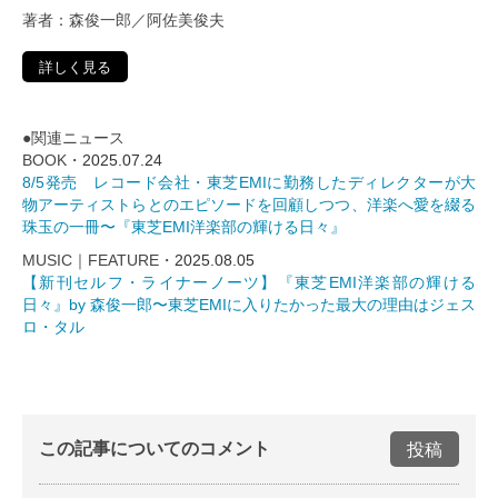
著者：森俊一郎／阿佐美俊夫
詳しく見る
●関連ニュース
BOOK・
2025.07.24
8/5発売 レコード会社・東芝EMIに勤務したディレクターが大
物アーティストらとのエピソードを回顧しつつ、洋楽へ愛を綴る
珠玉の一冊〜『東芝EMI洋楽部の輝ける日々』
MUSIC｜FEATURE・
2025.08.05
【新刊セルフ・ライナーノーツ】『東芝EMI洋楽部の輝ける
日々』by 森俊一郎〜東芝EMIに入りたかった最大の理由はジェス
ロ・タル
この記事についてのコメント
投稿