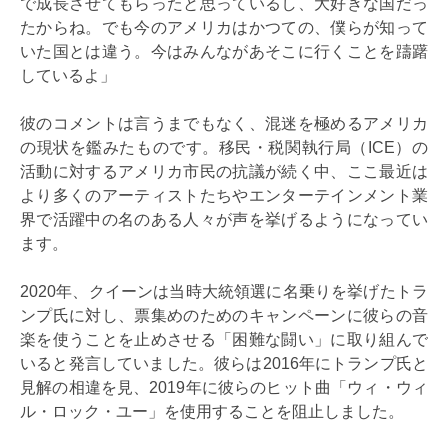
で成長させてもらったと思っているし、大好きな国だっ
たからね。でも今のアメリカはかつての、僕らが知って
いた国とは違う。今はみんながあそこに行くことを躊躇
しているよ」
彼のコメントは言うまでもなく、混迷を極めるアメリカ
の現状を鑑みたものです。移民・税関執行局（ICE）の
活動に対するアメリカ市民の抗議が続く中、ここ最近は
より多くのアーティストたちやエンターテインメント業
界で活躍中の名のある人々が声を挙げるようになってい
ます。
2020年、クイーンは当時大統領選に名乗りを挙げたトラ
ンプ氏に対し、票集めのためのキャンペーンに彼らの音
楽を使うことを止めさせる「困難な闘い」に取り組んで
いると発言していました。彼らは2016年にトランプ氏と
見解の相違を見、2019年に彼らのヒット曲「ウィ・ウィ
ル・ロック・ユー」を使用することを阻止しました。