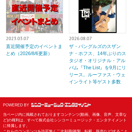
2023.03.07
2026.08.07
直近開催予定のイベントま
ザ・バングルズのスザン
とめ（2026/8/6更新）
ナ・ホフス、14年ぶりのス
タジオ・オリジナル・アル
バム『The List』を9月にリ
リース。ルーファス・ウェ
インライト等ゲスト多数
POWERED BY
当ページ内に掲載されておりますコンテンツ(動画、画像、音声、文章な
ど)の権利は、すべて株式会社シンコーミュージック・エンタテイメント
に帰属します。
これらのコンテンツを許可無く二次利用(複製、転載、販売など)すること