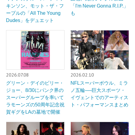
キンソン、モット・ザ・フ
「I'm Never Gonna R.I.P.」
ープルの「All The Young
も
Dudes」をデュエット
2026.07.08
2026.02.10
グリーン・デイのビリー・
NFLスーパーボウル、ミラ
ジョー、8/30にパンク界の
ノ五輪──巨大スポーツ・
スーパーグループを率いて
イヴェントでのアーティス
ラモーンズの50周年記念祝
ト・パフォーマンスまとめ
賀ギグをLAの墓地で開催