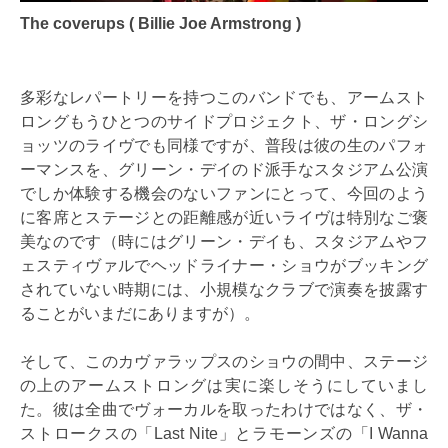
The coverups ( Billie Joe Armstrong )
多彩なレパートリーを持つこのバンドでも、アームスト
ロングもうひとつのサイドプロジェクト、ザ・ロングシ
ョッツのライヴでも同様ですが、普段は彼の生のパフォ
ーマンスを、グリーン・デイのド派手なスタジアム公演
でしか体験する機会のないファンにとって、今回のよう
に客席とステージとの距離感が近いライヴは特別なご褒
美なのです（時にはグリーン・デイも、スタジアムやフ
ェスティヴァルでヘッドライナー・ショウがブッキング
されていない時期には、小規模なクラブで演奏を披露す
ることがいまだにありますが）。
そして、このカヴァラップスのショウの間中、ステージ
の上のアームストロングは実に楽しそうにしていまし
た。彼は全曲でヴォーカルを取ったわけではなく、ザ・
ストロークスの「Last Nite」とラモーンズの「I Wanna