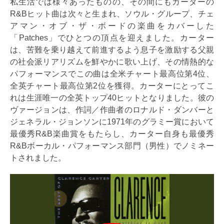
私生活では様々あったものの、その間にもカーターの
R&Bヒット曲は次々と生まれ、ソウル・グループ、チェ
アマン・オブ・ザ・ボードの楽曲をカバーした
「Patches」でひとつの頂点を迎えました。カーター
は、苦難を乗り越えて前進するよう息子を激励する父親
の社会派リアリズムを鮮やかに歌い上げ、その情熱的な
パフォーマンスでこの曲は全米チャート最高位第4位、
全英チャート最高位第2位を獲得。カーターにとってこ
れは生涯唯一の全英トップ40ヒットとなりました。彼の
ヴァージョンは、作詞／作曲者のロナルド・ダンバーと
ジェネラル・ジョンソンに1971年のグラミー賞において
最優秀R&B楽曲賞をもたらし、カーター自身も最優秀
R&Bボーカル・パフォーマンス部門（男性）でノミネー
トされました。