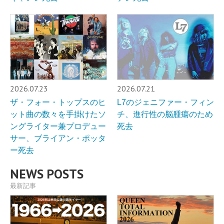
2026.07.23
2026.07.21
ザ・フォー・トップスのヒ
L7のジェニファー・フィン
ット曲の数々を手掛けたソ
チ、進行性の脳腫瘍のため
ングライター兼プロデュー
死去
サー、ブライアン・ポッタ
ー死去
NEWS POSTS
最新記事