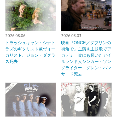
2026.08.06
2026.08.03
トラッシュキャン・シナト
映画『ONCE／ダブリンの
ラズのギタリスト兼ヴォー
街角で』主演＆主題歌でア
カリスト、ジョン・ダグラ
カデミー賞にも輝いたアイ
ス死去
ルランド人シンガー・ソン
グライター、グレン・ハン
サード死去