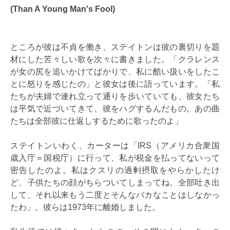
(Than A Young Man's Fool)
ところが彼は不貞を働き、ステイトンは彼の裏切りを題
材にした苦々しい歌を次々に書きました。「クラレンス
が女の尻を追いかけてばかりで、私に酷い扱いをしたこ
とに怒りを感じたの」と彼女は後に語っています。「私
たちが夫婦で連れ立って通りを歩いていても、彼女たち
は平気で近づいてきて、彼をハグするんだもの。あの曲
たちは全部彼に仕返しするために歌ったのよ」
ステイトンいわく、カーターは「IRS（アメリカ合衆国
歳入庁＝国税庁）に行って、私が税金を払ってないって
密告したのよ。私はクスリの過剰摂取をやらかしたけ
ど、子供たちの顔がちらついてしまってね。全部吐き出
して、それ以来もう二度とそんなバカなことはしなかっ
たわ」。彼らは1973年に離婚しました。