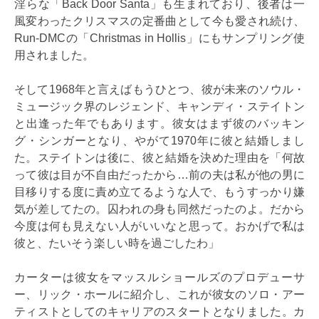
淫らな「Back Door Santa」も生まれており、後者は一
風変わったクリスマスの定番曲として今も愛され続け、
Run-DMCの「Christmas in Hollis」にもサンプリング使
用されました。
そして1968年と言えばもうひとつ、彼が未来のソウル・
ミュージック界のレジェンド、キャンディ・ステイトン
と出逢った年でもあります。彼女はまず彼のバッキン
グ・シンガーとなり、やがて1970年に彼と結婚しまし
た。ステイトンは後に、彼と結婚を決めた理由を「何故
って彼は目が不自由だったから…前の夫は私が他の男に
目移りする度に責め立てるような人で、もうすっかり嫌
気が差してたの。囚われの身も同然だったのよ。だから
今度は何も見えない人がいいなと思って。おかげで私は
彼と、たいそう楽しい時を過ごしたわ」
カーターは彼女をマッスルショールズのプロデューサ
ー、リック・ホールに紹介し、これが彼女のソロ・アー
ティストとしてのキャリアのスタートとなりました。カ