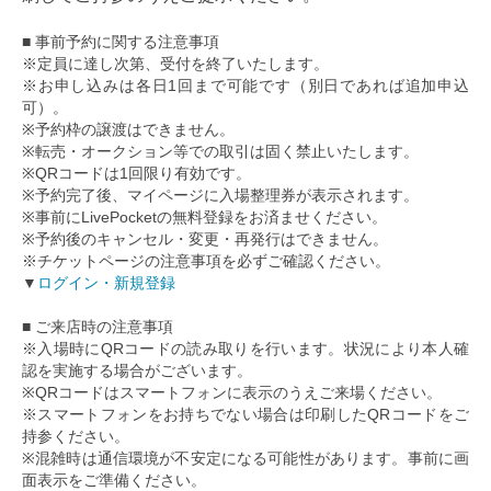
■ 事前予約に関する注意事項
※定員に達し次第、受付を終了いたします。
※お申し込みは各日1回まで可能です（別日であれば追加申込
可）。
※予約枠の譲渡はできません。
※転売・オークション等での取引は固く禁止いたします。
※QRコードは1回限り有効です。
※予約完了後、マイページに入場整理券が表示されます。
※事前にLivePocketの無料登録をお済ませください。
※予約後のキャンセル・変更・再発行はできません。
※チケットページの注意事項を必ずご確認ください。
▼
ログイン・新規登録
■ ご来店時の注意事項
※入場時にQRコードの読み取りを行います。状況により本人確
認を実施する場合がございます。
※QRコードはスマートフォンに表示のうえご来場ください。
※スマートフォンをお持ちでない場合は印刷したQRコードをご
持参ください。
※混雑時は通信環境が不安定になる可能性があります。事前に画
面表示をご準備ください。