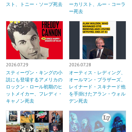
スト、トニー・ソープ死去
ーカリスト、ルー・コーラ
ー死去
2026.07.29
2026.07.28
スティーヴン・キングの小
オーティス・レディング、
説にも登場するアメリカの
オールマン・ブラザーズ、
ロックン・ロール初期のヒ
レイナード・スキナード他
ットメイカー、フレディ・
を手掛けたアラン・ウォル
キャノン死去
デン死去