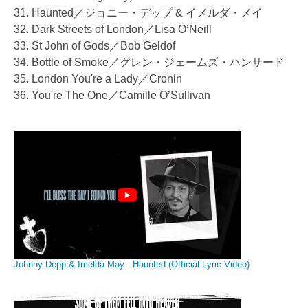
31. Haunted／ジョニー・デップ & イメルダ・メイ
32. Dark Streets of London／Lisa O’Neill
33. St John of Gods／Bob Geldof
34. Bottle of Smoke／グレン・ジェームズ・ハンサード
35. London You're a Lady／Cronin
36. You're The One／Camille O’Sullivan
Johnny Depp & Imelda May - Haunted (Official Lyric Video)