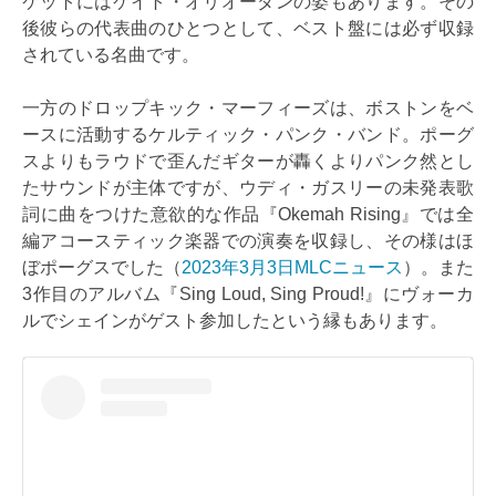
ケットにはケイト・オリオーダンの姿もあります。その
後彼らの代表曲のひとつとして、ベスト盤には必ず収録
されている名曲です。
一方のドロップキック・マーフィーズは、ボストンをベ
ースに活動するケルティック・パンク・バンド。ポーグ
スよりもラウドで歪んだギターが轟くよりパンク然とし
たサウンドが主体ですが、ウディ・ガスリーの未発表歌
詞に曲をつけた意欲的な作品『Okemah Rising』では全
編アコースティック楽器での演奏を収録し、その様はほ
ぼポーグスでした（
2023年3月3日MLCニュース
）。また
3作目のアルバム『Sing Loud, Sing Proud!』にヴォーカ
ルでシェインがゲスト参加したという縁もあります。