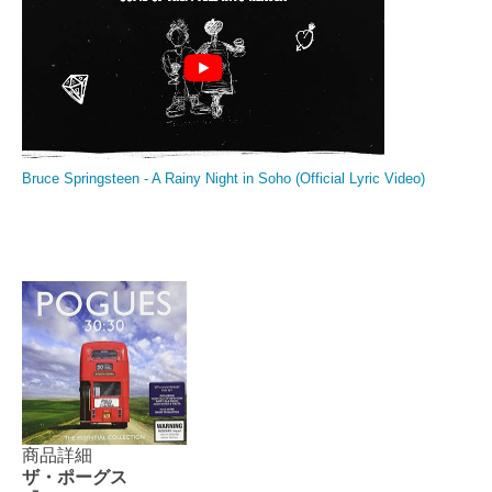
Bruce Springsteen - A Rainy Night in Soho (Official Lyric Video)
商品詳細
ザ・ポーグス