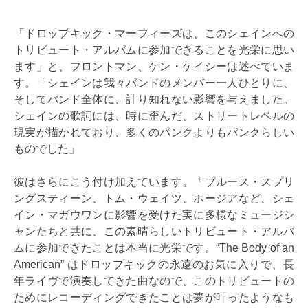
「ドロップキック・マーフィーズは、このシェインへの
トリビュート・アルバムに参加できることを光栄に思い
ます」と、フロントマン、ケン・ケイシーは述べていま
す。「シェインは我々バンドのメンバー一人ひとりに、
そしてバンド全体に、計り知れない影響を与えました。
シェインの歌詞には、時に歪んだ、ストリートレベルの
現実が描かれており、多くのパンクよりもパンクらしい
ものでした」
彼はさらにこう付け加えています。「ブルース・スプリ
ングスティーン、トム・ウェイツ、ホージアなど、シェ
イン・マガウワンに影響を受けた実に多様なミュージシ
ャンたちと共に、この素​​晴らしいトリビュート・アルバ
ムに参加できたことは本当に光栄です。“The Body of an
American” はドロップキックの永遠のお気に入りで、長
年ライヴで演奏してきた曲なので、このトリビュートの
ためにレコーディングできたことは夢が叶ったようなも