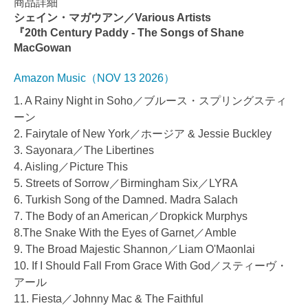
商品詳細
シェイン・マガウアン／Various Artists
『20th Century Paddy - The Songs of Shane
MacGowan
Amazon Music（NOV 13 2026）
1. A Rainy Night in Soho／ブルース・スプリングスティ
ーン
2. Fairytale of New York／ホージア & Jessie Buckley
3. Sayonara／The Libertines
4. Aisling／Picture This
5. Streets of Sorrow／Birmingham Six／LYRA
6. Turkish Song of the Damned. Madra Salach
7. The Body of an American／Dropkick Murphys
8.The Snake With the Eyes of Garnet／Amble
9. The Broad Majestic Shannon／Liam O'Maonlai
10. If I Should Fall From Grace With God／スティーヴ・
アール
11. Fiesta／Johnny Mac & The Faithful