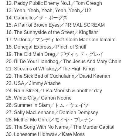
12. Paddy Public Enemy No.1／Tom Creagh
13. Yeah, Yeah, Yeah, Yeah, Yeah／U2
14. Gabrielle／ザ・ポーグス
15. A Pair of Brown Eyes／PRIMAL SCREAM
16. The Sunnyside of the Street／Kingfishr
17. Victoria／マンディ feat. Colm Mac Con Iomaire
18. Donegal Express／Pinch of Snuff
19. The Old Main Drag／デヴィッド・グレイ
20. I'll Be Your Handbag／The Jesus And Mary Chain
21. Streams of Whiskey／The High Kings
22. The Sick Bed of Cuchulainn／David Keenan
23. USA／Jimmy Artache
24. Rain Street／Lisa Moorish & another day
25. White City／Garron Noone
26. Summer in Siam／トム・ウェイツ
27. Sally MacLennane／Damien Dempsey
28. Mother Mo Chroi／モイヤ・ブレナン
29. The Song With No Name／The Murder Capital
30. Lonesome Highway／Kate Moss