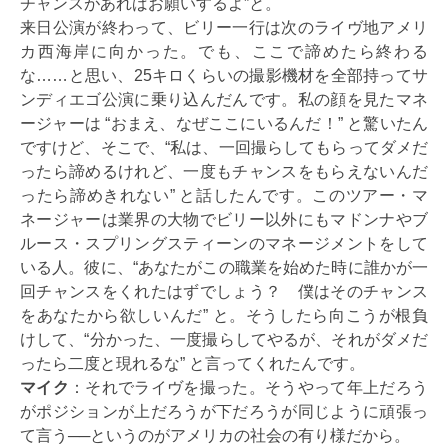
チャンスがあればお願いするよ”と。
来日公演が終わって、ビリー一行は次のライヴ地アメリ
カ西海岸に向かった。でも、ここで諦めたら終わる
な……と思い、25キロくらいの撮影機材を全部持ってサ
ンディエゴ公演に乗り込んだんです。私の顔を見たマネ
ージャーは “おまえ、なぜここにいるんだ！” と驚いたん
ですけど、そこで、“私は、一回撮らしてもらってダメだ
ったら諦めるけれど、一度もチャンスをもらえないんだ
ったら諦めきれない” と話したんです。このツアー・マ
ネージャーは業界の大物でビリー以外にもマドンナやブ
ルース・スプリングスティーンのマネージメントをして
いる人。彼に、“あなたがこの職業を始めた時に誰かが一
回チャンスをくれたはずでしょう？ 僕はそのチャンス
をあなたから欲しいんだ” と。そうしたら向こうが根負
けして、“分かった、一度撮らしてやるが、それがダメだ
ったら二度と現れるな” と言ってくれたんです。
マイク
：それでライヴを撮った。そうやって年上だろう
がポジションが上だろうが下だろうが同じように頑張っ
て言う──というのがアメリカの社会の有り様だから。