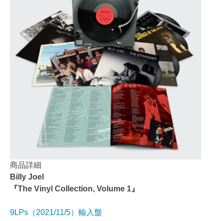
商品詳細
Billy Joel
『The Vinyl Collection, Volume 1』
9LPs（2021/11/5）輸入盤