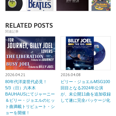
RELATED POSTS
関連記事
2026.04.21
2026.04.08
80年代洋楽世代必見！
ビリー・ジョエルMSG100
5/3（日）六本木
回目となる2024年公演
BAUHAUSにてジャーニー
が、未公開11曲を追加収録
＆ビリー・ジョエルのヒッ
して遂に完全パッケージ化
ト曲満載トリビュート・シ
ョーを開催！