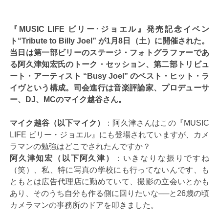
『MUSIC LIFE ビリー･ジョエル』発売記念イベン
ト“Tribute to Billy Joel” が1月8日（土）に開催された。
当日は第一部ビリーのステージ・フォトグラファーであ
る阿久津知宏氏のトーク・セッション、第二部トリビュ
ート・アーティスト “Busy Joel” のベスト・ヒット・ラ
イヴという構成。司会進行は音楽評論家、プロデューサ
ー、DJ、MCのマイク越谷さん。
マイク越谷（以下マイク）
：阿久津さんはこの『MUSIC
LIFE ビリー・ジョエル』にも登場されていますが、カメ
ラマンの勉強はどこでされたんですか？
阿久津知宏（以下阿久津）
：いきなりな振りですね
（笑）、私、特に写真の学校にも行ってないんです、も
ともとは広告代理店に勤めていて、撮影の立会いとかも
あり、そのうち自分も作る側に回りたいな──と26歳の頃
カメラマンの事務所のドアを叩きました。