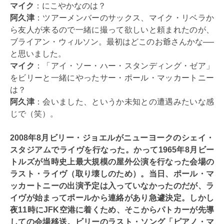
マイク
：にこやかなのは？
阿久津
：ツアーメンバーのサックス、マイク・リベラか
ら友人が来るので一緒に撮って欲しいと頼まれたのが、
ブライアン・ウィルソン。最初はどこのお爺さんかな──
と思いました。
マイク
：「アイ・ソー・ハー・スタンディング・ゼア」
をビリーと一緒にやったサー・ポール・マッカートニー
は？
阿久津
：会いました、というか未知との遭遇みたいな感
じで（笑）。
2008年8月ビリー・ジョエルがニューヨークのシェイ・
スタジアムでライヴを行なった。かって1965年8月ビー
トルズが当時史上最大規模の屋外公演を行なった会場の
ラスト・ライヴ（取り壊しのため）。当日、ポール・マ
ッカートニーの出演予定は入っていなかったのだが、ラ
イヴが始まってポールから連絡があり急遽決定。しかし
夜11時にJFK空港に着くため、そこからパトカーが先導
しての会場移送。ビリーのラスト・ソング「ピアノ・マ