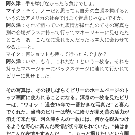
阿久津
：手を挙げなかったら負けでしょ。
マイク
：そう、ノーだと思っても自分の主張を掲げると
いうのはアメリカの社会ではごく普通じゃないですか。
阿久津
：それで狙っていた表情が撮れたのでその写真を
別の会場ダラスに持って行ってマネージャーに見せたた
ところ、あ、こんなに撮れるんだったら本人に会わせて
やるよ──と。
マイク
：何ショットも持って行ったんですか？
阿久津
：いや、もう、これだな！という一枚を。それを
持ったマネージャーにバックステージに連れて行かれて
ビリーに見せました。
その写真は、その後しばらくビリーのホームページのト
ップ画面に使われることになる。渾身の一枚を見たビリ
ーは、“ワオッ！ 過去15年で一番好きな写真だ” と喜ん
でくれた。当時のビリーは勢いに陰りが見え昔の活力が
消えて来た頃、阿久津さんの一枚には、何かを睨みつけ
るような野心に富んだ表情が切り取られていた。“俺はま
だこんな表情をするんだ……”。もっと撮りたいという阿