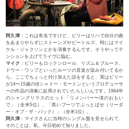
阿久津
：これは有名ですけど、ビリーはリハで自分の曲
をあまりやらずにストーンズやビートルズ、時にはマイ
ケル・ジャクソンとかを演奏するんです。そうやってテ
ンションを上げてライヴに臨む。
マイク
：ビリーもロックンロール、リズム＆ブルース、
ドウー・ワップといったルーツの音楽が染み付いてるか
ら。ここでちょっと付け加えた話をすると、実はビリー
が14〜15歳の頃シャドー・モートンというプロデューサ
ーの作品の演奏に起用されていたらしいんです。1964年
のシャングリラスのヒット「リメンバー〜渚のおもい
で」（全米5位）、「黒いブーツでぶっとばせ（リーダ
ー・オブ・ザ・パック）」（全米1位）。
阿久津
：マイクさんに当時のシングル盤を見せられて、
そのことは、私、今日初めて知りました。