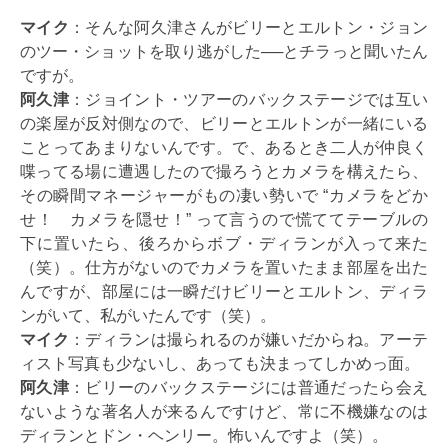
マイク
：そんな阿久津さんがビリーとエルトン・ジョン
のツー・ショットを取り逃がした──とチラっと聞いたん
ですが。
阿久津
：ジョイント・ツアーのバックステージでは互い
の楽屋が反対側なので、ビリーとエルトンが一緒にいる
ことってあまりないんです。で、あるとき二人が仲良く
喋ってる場に遭遇したので撮ろうとカメラを構えたら、
その瞬間マネージャーがもの凄い勢いで “カメラをどか
せ！ カメラを隠せ！” って言うので慌ててテーブルの
下に置いたら、後ろからボブ・ディランが入って来た
（笑）。仕方がないのでカメラを置いたまま部屋を出た
んですが、部屋には一瞬だけビリーとエルトン、ディラ
ンがいて、私がいたんです（笑）。
マイク
：ディランは撮られるのが嫌いだからね。アーテ
ィスト写真も少ないし、あっても決まってしかめっ面。
阿久津
：ビリーのバックステージには普通だったら会え
ないような著名人が来るんですけど、常に不機嫌なのは
ディランとドン・ヘンリー。怖いんですよ（笑）。