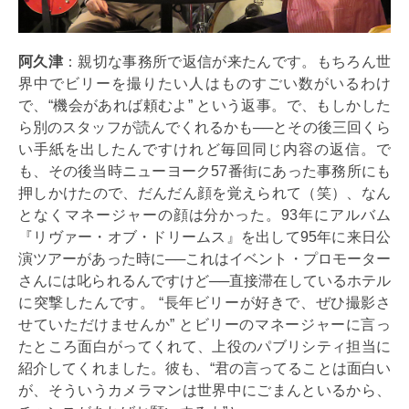
阿久津
：親切な事務所で返信が来たんです。もちろん世
界中でビリーを撮りたい人はものすごい数がいるわけ
で、“機会があれば頼むよ” という返事。で、もしかした
ら別のスタッフが読んでくれるかも──とその後三回くら
い手紙を出したんですけれど毎回同じ内容の返信。で
も、その後当時ニューヨーク57番街にあった事務所にも
押しかけたので、だんだん顔を覚えられて（笑）、なん
となくマネージャーの顔は分かった。93年にアルバム
『リヴァー・オブ・ドリームス』を出して95年に来日公
演ツアーがあった時に──これはイベント・プロモーター
さんには叱られるんですけど──直接滞在しているホテル
に突撃したんです。 “長年ビリーが好きで、ぜひ撮影さ
せていただけませんか” とビリーのマネージャーに言っ
たところ面白がってくれて、上役のパブリシティ担当に
紹介してくれました。彼も、“君の言ってることは面白い
が、そういうカメラマンは世界中にごまんといるから、