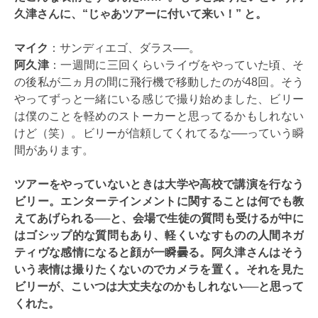
久津さんに、“じゃあツアーに付いて来い！” と。
マイク
：サンディエゴ、ダラス──。
阿久津
：一週間に三回くらいライヴをやっていた頃、そ
の後私が二ヵ月の間に飛行機で移動したのが48回。そう
やってずっと一緒にいる感じで撮り始めました、ビリー
は僕のことを軽めのストーカーと思ってるかもしれない
けど（笑）。ビリーが信頼してくれてるな──っていう瞬
間があります。
ツアーをやっていないときは大学や高校で講演を行なう
ビリー。エンターテインメントに関することは何でも教
えてあげられる──と、会場で生徒の質問も受けるが中に
はゴシップ的な質問もあり、軽くいなすものの人間ネガ
ティヴな感情になると顔が一瞬曇る。阿久津さんはそう
いう表情は撮りたくないのでカメラを置く。それを見た
ビリーが、こいつは大丈夫なのかもしれない──と思って
くれた。