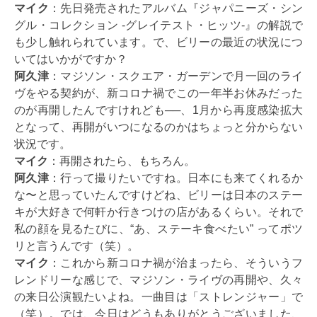
マイク
：先日発売されたアルバム『ジャパニーズ・シン
グル・コレクション -グレイテスト・ヒッツ-』の解説で
も少し触れられています。で、ビリーの最近の状況につ
いてはいかがですか？
阿久津
：マジソン・スクエア・ガーデンで月一回のライ
ヴをやる契約が、新コロナ禍でこの一年半お休みだった
のが再開したんですけれども──、1月から再度感染拡大
となって、再開がいつになるのかはちょっと分からない
状況です。
マイク
：再開されたら、もちろん。
阿久津
：行って撮りたいですね。日本にも来てくれるか
な〜と思っていたんですけどね、ビリーは日本のステー
キが大好きで何軒か行きつけの店があるくらい。それで
私の顔を見るたびに、“あ、ステーキ食べたい” ってポツ
リと言うんです（笑）。
マイク
：これから新コロナ禍が治まったら、そういうフ
レンドリーな感じで、マジソン・ライヴの再開や、久々
の来日公演観たいよね。一曲目は「ストレンジャー」で
（笑）。では、今日はどうもありがとうございました、