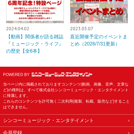
2024.04.02
2023.03.07
【動画】関係者が語る雑誌
直近開催予定のイベントま
『ミュージック・ライフ』
とめ（2026/7/31更新）
の歴史【全6本】
POWERED BY
当ページ内に掲載されておりますコンテンツ(動画、画像、音声、文章な
ど)の権利は、すべて株式会社シンコーミュージック・エンタテイメント
に帰属します。
これらのコンテンツを許可無く二次利用(複製、転載、販売など)すること
はできません。
シンコーミュージック・エンタテイメント
会員登録