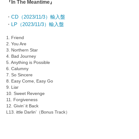
『In The Meantime』
・
CD（2023/11/3）輸入盤
・
LP（2023/11/3）輸入盤
1. Friend
2. You Are
3. Northern Star
4. Bad Journey
5. Anything is Possible
6. Calumny
7. So Sincere
8. Easy Come, Easy Go
9. Liar
10. Sweet Revenge
11. Forgiveness
12. Givin’ it Back
L13. ittle Darlin’（Bonus Track）