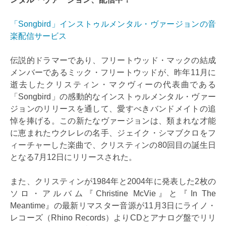
「Songbird」インストゥルメンタル・ヴァージョンの音
楽配信サービス
伝説的ドラマーであり、フリートウッド・マックの結成
メンバーであるミック・フリートウッドが、昨年11月に
逝去したクリスティン・マクヴィーの代表曲である
「Songbird」の感動的なインストゥルメンタル・ヴァー
ジョンのリリースを通して、愛すべきバンドメイトの追
悼を捧げる。この新たなヴァージョンは、類まれな才能
に恵まれたウクレレの名手、ジェイク・シマブクロをフ
ィーチャーした楽曲で、クリスティンの80回目の誕生日
となる7月12日にリリースされた。
また、クリスティンが1984年と2004年に発表した2枚の
ソロ・アルバム『Christine McVie』と『In The
Meantime』の最新リマスター音源が11月3日にライノ・
レコーズ（Rhino Records）よりCDとアナログ盤でリリ