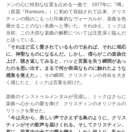
ァンの心に特別な位置を占める一曲で、1977年に『噂』
（原題『Rumours』）に初めて収録されて以来、クリス
ティンの熱のこもった印象的なヴォーカルが、楽曲を色
褪せることのない名曲へと導いた。それゆえ、ミックは
当初、この大切な楽曲の解釈については注意深く臨んだ
と語っている。
「それほど広く愛されているものであれば、それに相応
に、神聖なものになるんだ。しかし、僕らがこの楽曲仕
上げ、聴き返してみると、ハッと言葉を失う瞬間があっ
たのを思い出す。まるで何か崇高なものに触れたような
感覚を覚えた」
。その瞬間、クリスティンの存在を大き
く感じたと、ミックは言葉を続けた。
楽曲のインストゥルメンタルが完成し、ミックはさらに
楽曲へ心からの愛を捧げ、クリスティンのオリジナルの
リリックを乗せた。
「今は天から、美しい声でさえずる鳥のように、クリス
ティンがその歌声を届けくれる。そしてクリスティン、
君に、世界中の全ての愛を贈る。しかし何より、私から