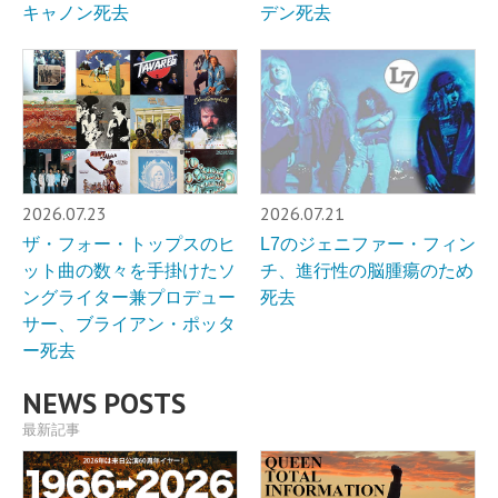
キャノン死去
デン死去
2026.07.23
2026.07.21
ザ・フォー・トップスのヒ
L7のジェニファー・フィン
ット曲の数々を手掛けたソ
チ、進行性の脳腫瘍のため
ングライター兼プロデュー
死去
サー、ブライアン・ポッタ
ー死去
NEWS POSTS
最新記事