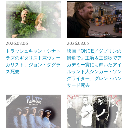
2026.08.06
2026.08.03
トラッシュキャン・シナト
映画『ONCE／ダブリンの
ラズのギタリスト兼ヴォー
街角で』主演＆主題歌でア
カリスト、ジョン・ダグラ
カデミー賞にも輝いたアイ
ス死去
ルランド人シンガー・ソン
グライター、グレン・ハン
サード死去