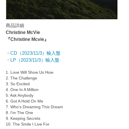
商品詳細
Christine McVie
『Christine Mcvie』
・
CD（2023/11/3）輸入盤
・
LP（2023/11/3）輸入盤
1. Love Will Show Us How
2. The Challenge
3. So Excited
4. One In A Million
5. Ask Anybody
6. Got A Hold On Me
7. Who's Dreaming This Dream
8. I'm The One
9. Keeping Secrets
10. The Smile I Live For