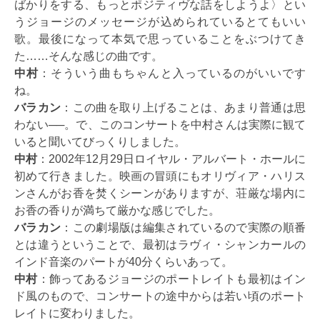
ばかりをする、もっとポジティヴな話をしようよ〉とい
うジョージのメッセージが込められているとてもいい
歌。最後になって本気で思っていることをぶつけてき
た……そんな感じの曲です。
中村
：そういう曲もちゃんと入っているのがいいです
ね。
バラカン
：この曲を取り上げることは、あまり普通は思
わない──。で、このコンサートを中村さんは実際に観て
いると聞いてびっくりしました。
中村
：2002年12月29日ロイヤル・アルバート・ホールに
初めて行きました。映画の冒頭にもオリヴィア・ハリス
ンさんがお香を焚くシーンがありますが、荘厳な場内に
お香の香りが満ちて厳かな感じでした。
バラカン
：この劇場版は編集されているので実際の順番
とは違うということで、最初はラヴィ・シャンカールの
インド音楽のパートが40分くらいあって。
中村
：飾ってあるジョージのポートレイトも最初はイン
ド風のもので、コンサートの途中からは若い頃のポート
レイトに変わりました。