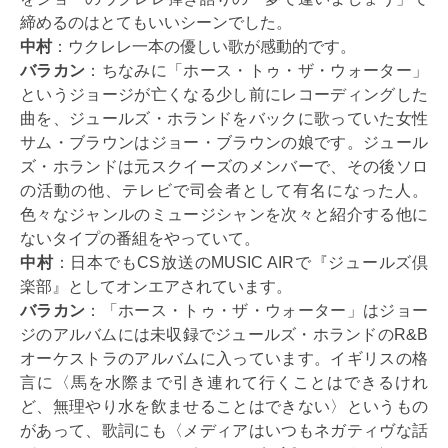
締めるのはとてもいいシーンでした。
中村
：ウクレレ一本の優しい歌が感動的です。
バラカン
：ちなみに「ホース・トゥ・ザ・ウォーター」
というジョージが亡くなる少し前にレコーディングした
曲を、ジュールズ・ホランドをバックに歌っていた女性
サム・ブラウンはジョー・ブラウンの娘です。ジュール
ズ・ホランドは元スクイーズのメンバーで、その後ソロ
の活動の他、テレビで司会者として有名になった人。
色々なジャンルのミュージシャンを次々と紹介する他に
ないタイプの番組をやっていて。
中村
：日本でもCS放送のMUSIC AIRで『ジュールズ倶
楽部』としてオンエアされています。
バラカン
：「ホース・トゥ・ザ・ウォーター」はジョー
ジのアルバムには未収録でジュールズ・ホランドのR&B
オーケストラのアルバムに入っています。イギリスの格
言に〈馬を水際まで引き連れて行くことはできるけれ
ど、無理やり水を飲ませることはできない〉というもの
があって、歌詞にも〈メディアはいつもネガティヴな話