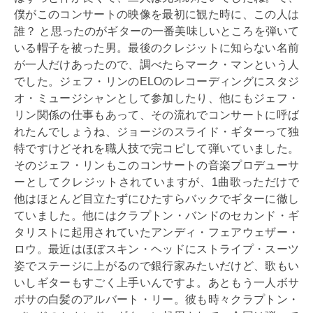
僕がこのコンサートの映像を最初に観た時に、この人は
誰？ と思ったのがギターの一番美味しいところを弾いて
いる帽子を被った男。最後のクレジットに知らない名前
が一人だけあったので、調べたらマーク・マンという人
でした。ジェフ・リンのELOのレコーディングにスタジ
オ・ミュージシャンとして参加したり、他にもジェフ・
リン関係の仕事もあって、その流れでコンサートに呼ば
れたんでしょうね、ジョージのスライド・ギターって独
特ですけどそれを職人技で完コピして弾いていました。
そのジェフ・リンもこのコンサートの音楽プロデューサ
ーとしてクレジットされていますが、1曲歌っただけで
他はほとんど目立たずにひたすらバックでギターに徹し
ていました。他にはクラプトン・バンドのセカンド・ギ
タリストに起用されていたアンディ・フェアウェザー・
ロウ。最近はほぼスキン・ヘッドにストライプ・スーツ
姿でステージに上がるので銀行家みたいだけど、歌もい
いしギターもすごく上手いんですよ。あともう一人ボサ
ボサの白髪のアルバート・リー。彼も時々クラプトン・