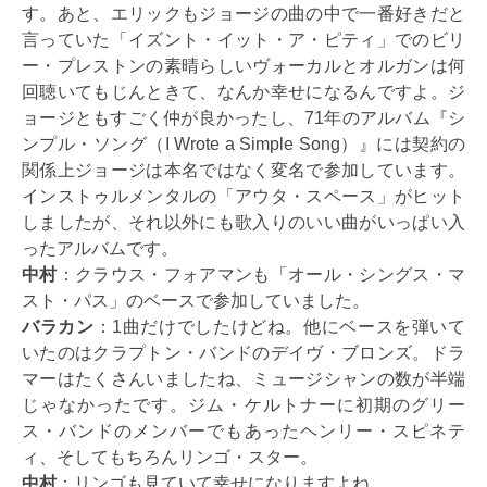
す。あと、エリックもジョージの曲の中で一番好きだと
言っていた「イズント・イット・ア・ピティ」でのビリ
ー・プレストンの素晴らしいヴォーカルとオルガンは何
回聴いてもじんときて、なんか幸せになるんですよ。ジ
ョージともすごく仲が良かったし、71年のアルバム『シ
ンプル・ソング（I Wrote a Simple Song）』には契約の
関係上ジョージは本名ではなく変名で参加しています。
インストゥルメンタルの「アウタ・スペース」がヒット
しましたが、それ以外にも歌入りのいい曲がいっぱい入
ったアルバムです。
中村
：クラウス・フォアマンも「オール・シングス・マ
スト・パス」のベースで参加していました。
バラカン
：1曲だけでしたけどね。他にベースを弾いて
いたのはクラプトン・バンドのデイヴ・ブロンズ。ドラ
マーはたくさんいましたね、ミュージシャンの数が半端
じゃなかったです。ジム・ケルトナーに初期のグリー
ス・バンドのメンバーでもあったヘンリー・スピネテ
ィ、そしてもちろんリンゴ・スター。
中村
：リンゴも見ていて幸せになりますよね。