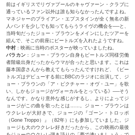
前はイギリスでリヴァプールのキャヴァーン・クラブに
通っているファン以外は誰も知らなかったんですよね。
マネジャーのブライアン・エプスタインが全く無名の新
人バンドを少しでも知ってもらうライヴの機会を──と、
当時旬だったジョー・ブラウンをメインにしたツアーを
組んで、そこの前座にビートルズを入れたようですね。
中村
：映画に当時のポスターが映っていましたね。
バラカン
：ジョー・ブラウン自身もビートルズ同様労働
者階級出身だったからウマが合ったと思います。これは
藤本国彦さんから教えてもらったんですけれど、《ビー
トルズはデビューする前にBBCのラジオに出演して、ジ
ョー・ブラウンの「ア・ピクチャー・オヴ・ユー」を歌
い、しかもジョージがヴォーカルをとっている》──そう
なんです。かなり意外な感じがするし、よりによってジ
ョージがこの曲を歌ったとは……。ジョー・ブラウンは
ウクレレが大好きで、ジョージの『ゴーン・トロッポ
（Gone Troppo）』（82年）にも参加していました。ジ
ョージも大のウクレレ好きだったから、この映画の最後
をジョーのウクレレ弾き語りの「夢で逢いましょう」で