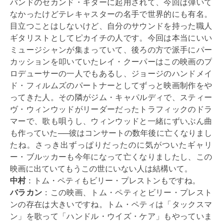
バンドのセカンド・ギターに起用されて、今回は弾いて
なかったけどテレキャスターの名手で世界的にも有名。
目立つことはしないけど、自分のサウンドを持った職人
ギタリストとしてピカイチの人です。今回は本当にいい
ミュージシャンが集まっていて、後ろの方で派手にパー
カッションを叩いていたレイ・クーパーはこの映画のプ
ロデューサーの一人でもあるし、ジョージのハンドメイ
ド・フィルムズのパートナーとしてずっと映画制作をや
ってきた人。その隣がジム・キャパルディで、スティー
ヴ・ウィンウッドがリーダーだったトラフィックのドラ
マーで、歌も唄うし、ウィンウッドと一緒にずいぶん曲
も作っていた──彼はコンサートの数年後に亡くなりまし
たね。さっき出ずっぱりだったのに気がついたギャリ
ー・ブルッカーも今年になって亡くなりましたし、この
映画に出ていてもうこの世にいない人は結構いて。
中村
：トム・ペティもビリー・プレストンもですね。
バラカン
：この映画、トム・ペティとビリー・プレスト
ンの存在は大きいですね。トム・ペティは「タックスマ
ン」を歌って「ハンドル・ウイズ・ケア」もやっていま