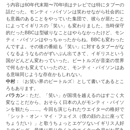
う内容は60年代末期〜70年頃はテレビでは特にタブーの
話だった。モンティ・パイソンは笑わせながら社会的に
も意義のあることをやっていた集団で、彼らが居たこと
によってイギリスの「笑い」も変わりました。当時保守
的だったBBCは型破りなことはやらなかったけど、モン
ティ・パイソンはやっちゃったからね。BBCも変わった
んですよ。その後の番組も「笑い」に対するタブーがな
くなるようなものがずいぶん出てきて、イギリスという
国がどんどん変わっていった。ビートルズが音楽の世界
で何もかも変えていったのと、モンティ・パイソンはあ
る意味同じような存在かもしれない。
中村
：〈お笑い界のビートルズ〉として書いてあるとこ
ろもあります。
バラカン
：ただ、「笑い」が国境を越えるのはすごく大
変なことだから、おそらく日本の人がモンティ・パイソ
ンを観たら……。今回も演じられたウエイターの格好で
「シット・オン・マイ・フェイス（僕の顔の上に座って
ちょうだい）」と歌うちょっとエゲツないイギリス人好