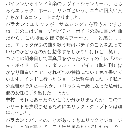
パイソンからインド音楽のラヴィ・シャンカール、もち
ろんエリック、ポール、リンゴという、本当に幅広い人
たちが出るコンサートになりました。
バラカン
：エリックが「サムシング」を歌うんですよ
ね、この曲はジョージがパティ・ボイドの為に書いた曲
だから、この場面を観て僕もフ〜〜ム……と感じまし
た。エリックがあの曲を歌う時はパティのことを思って
いたのかどうなのかは想像するしかないけれど（笑）。
ついこの間来日して写真展をやったパティの自伝『パテ
ィ・ボイド自伝 ワンダフル・トゥデイ』（弊社刊）は
かなり面白い本で、それぞれの特徴について色々書いて
います。インドに行ったジョージは哲学的になって私と
の距離ができた──とか、エリックも一緒になった途端に
他の女性に手を出した──とか。
中村
：それもあったのかどうか分かりませんが、このコ
ンサートを実現させるためにエリック・クラプトンは頑
張っていた。
バラカン
：パティのことがあってもエリックとジョージ
はずっと仲が良くて、二人は兄弟みたいでしたね。で、