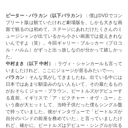
ピーター・バラカン（以下バラカン）
：僕はDVDでコン
プリート版は観ていたけれど劇場版を、しかも大きな画
面で観るのは初めて。ステージにあれだけたくさんのミ
ュージシャンが出ているから小さい画面では捉えきれな
いんですよ（笑）。今回ギャリー・ブルッカー（プロコ
ル・ハルム）がずっと出っ放しなのが分かって嬉しかっ
た。
中村まき（以下 中村）
：ラヴィ・シャンカールも言って
いましたけれど、ここにジョージが居るみたいで──。
バラカン
：そんな気がしてきましたね。出ている中には
日本ではあまり馴染みのない人もいて、その最たるもの
がおそらくジョー・ブラウン。ビートルズがデビューす
る直前、イギリスで「ア・ピクチャー・オヴ・ユー」と
いう曲が大ヒットして、当時子供だった僕もシングル盤
で持っていました。彼がインタヴューで「ビートルズが
自分のバンドの前座を務めていた」と言っていましたけ
れど、確かに、ビートルズはデビュー・シングルが出る