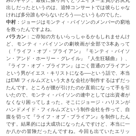
みのギャグ、最後に振り向くとウエイター全員がお尻丸
出しだったというのは、追悼コンサートでは彼らじゃな
ければ多分誰もやらないだろう──というものでした。
中村
：ジョージはモンティ・パイソンのメンバーの窮地
を救ったんですよね。
バラカン
：ご存知の方もいらっしゃるかもしれませんけ
ど、モンティ・パイソンの劇映画が全部で3本あって
（『ライフ・オブ・ブライアン』『モンティ・パイソ
ン・アンド・ホーリー・グレイル』『人生狂騒曲』）、
『ライフ・オブ・ブライアン』はごく普通のブライアン
という男がイエス・キリストになる──という話で、本当
はEMI フィルムズという大きな会社が制作するはずだっ
たんです。ところが腰が引けたのか直前になって手を引
いたので、モンティ・パイソンの連中としては出資者が
なくなり困ってしまった。そこにジョージ・ハリスンが
ハンドメイド・フィルムズという制作会社を作って、自
腹を切って『ライフ・オブ・ブライアン』を制作したん
です。結果的には大成功になったんですけど、本当に一
か八かの冒険だったんですね。今回も出ていたエリッ