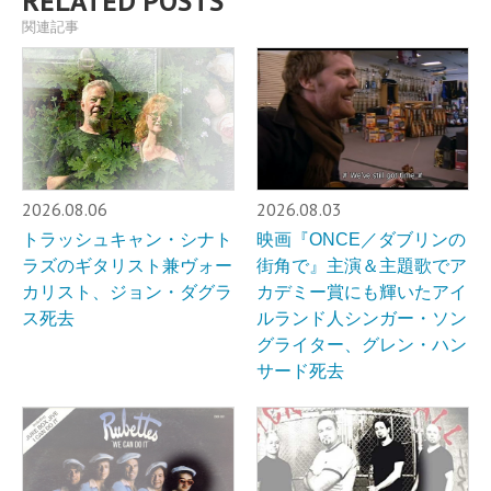
RELATED POSTS
関連記事
2026.08.06
2026.08.03
トラッシュキャン・シナト
映画『ONCE／ダブリンの
ラズのギタリスト兼ヴォー
街角で』主演＆主題歌でア
カリスト、ジョン・ダグラ
カデミー賞にも輝いたアイ
ス死去
ルランド人シンガー・ソン
グライター、グレン・ハン
サード死去