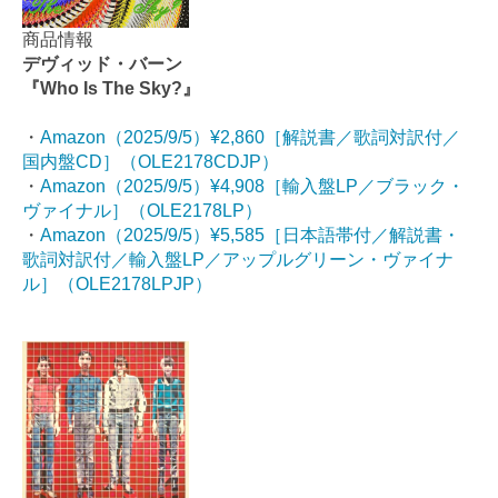
商品情報
デヴィッド・バーン
『Who Is The Sky?』
・
Amazon（2025/9/5）¥2,860［解説書／歌詞対訳付／
国内盤CD］（OLE2178CDJP）
・
Amazon（2025/9/5）¥4,908［輸入盤LP／ブラック・
ヴァイナル］（OLE2178LP）
・
Amazon（2025/9/5）¥5,585［日本語帯付／解説書・
歌詞対訳付／輸入盤LP／アップルグリーン・ヴァイナ
ル］（OLE2178LPJP）