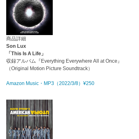
商品詳細
Son Lux
「This Is A Life」
収録アルバム『Everything Everywhere All at Once』
（Original Motion Picture Soundtrack）
Amazon Music・MP3（2022/3/8）¥250