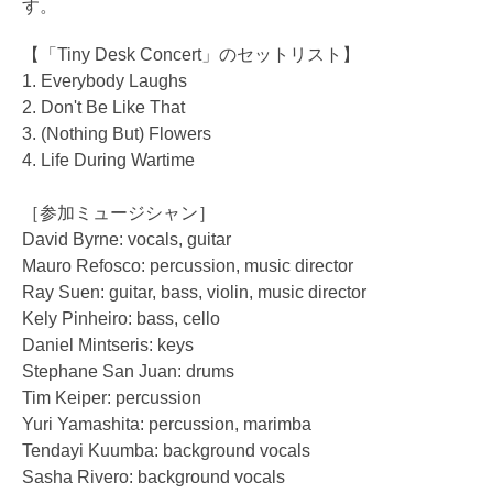
す。
【「Tiny Desk Concert」のセットリスト】
1. Everybody Laughs
2. Don't Be Like That
3. (Nothing But) Flowers
4. Life During Wartime
［参加ミュージシャン］
David Byrne: vocals, guitar
Mauro Refosco: percussion, music director
Ray Suen: guitar, bass, violin, music director
Kely Pinheiro: bass, cello
Daniel Mintseris: keys
Stephane San Juan: drums
Tim Keiper: percussion
Yuri Yamashita: percussion, marimba
Tendayi Kuumba: background vocals
Sasha Rivero: background vocals