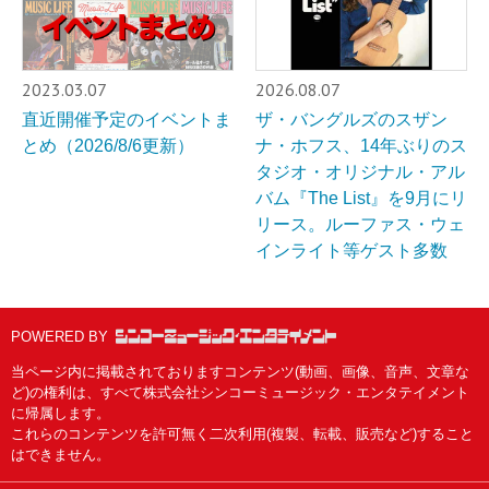
2023.03.07
2026.08.07
直近開催予定のイベントま
ザ・バングルズのスザン
とめ（2026/8/6更新）
ナ・ホフス、14年ぶりのス
タジオ・オリジナル・アル
バム『The List』を9月にリ
リース。ルーファス・ウェ
インライト等ゲスト多数
POWERED BY
当ページ内に掲載されておりますコンテンツ(動画、画像、音声、文章な
ど)の権利は、すべて株式会社シンコーミュージック・エンタテイメント
に帰属します。
これらのコンテンツを許可無く二次利用(複製、転載、販売など)すること
はできません。