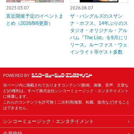
2023.03.07
2026.08.07
直近開催予定のイベントま
ザ・バングルズのスザン
とめ（2026/8/6更新）
ナ・ホフス、14年ぶりのス
タジオ・オリジナル・アル
バム『The List』を9月にリ
リース。ルーファス・ウェ
インライト等ゲスト多数
POWERED BY
当ページ内に掲載されておりますコンテンツ(動画、画像、音声、文章な
ど)の権利は、すべて株式会社シンコーミュージック・エンタテイメント
に帰属します。
これらのコンテンツを許可無く二次利用(複製、転載、販売など)すること
はできません。
シンコーミュージック・エンタテイメント
会員登録