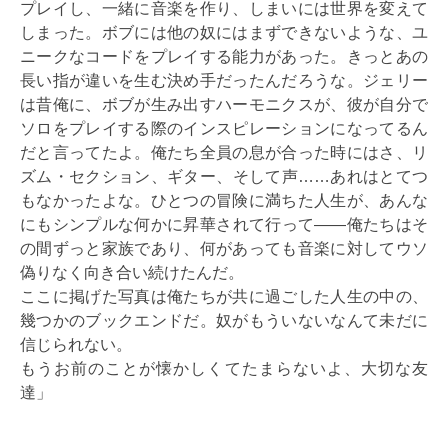
プレイし、一緒に音楽を作り、しまいには世界を変えて
しまった。ボブには他の奴にはまずできないような、ユ
ニークなコードをプレイする能力があった。きっとあの
長い指が違いを生む決め手だったんだろうな。ジェリー
は昔俺に、ボブが生み出すハーモニクスが、彼が自分で
ソロをプレイする際のインスピレーションになってるん
だと言ってたよ。俺たち全員の息が合った時にはさ、リ
ズム・セクション、ギター、そして声……あれはとてつ
もなかったよな。ひとつの冒険に満ちた人生が、あんな
にもシンプルな何かに昇華されて行って――俺たちはそ
の間ずっと家族であり、何があっても音楽に対してウソ
偽りなく向き合い続けたんだ。
ここに掲げた写真は俺たちが共に過ごした人生の中の、
幾つかのブックエンドだ。奴がもういないなんて未だに
信じられない。
もうお前のことが懐かしくてたまらないよ、大切な友
達」