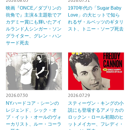
2026.08.03
2026.07.31
映画『ONCE／ダブリンの
1970年代の「Sugar Baby
街角で』主演＆主題歌でア
Love」の大ヒットで知ら
カデミー賞にも輝いたアイ
れるザ・ルベッツのギタリ
ルランド人シンガー・ソン
スト、トニー・ソープ死去
グライター、グレン・ハン
サード死去
2026.07.30
2026.07.29
NYハードコア・シーンの
スティーヴン・キングの小
レジェンド、シック・オ
説にも登場するアメリカの
ブ・イット・オールのヴォ
ロックン・ロール初期のヒ
ーカリスト、ルー・コーラ
ットメイカー、フレディ・