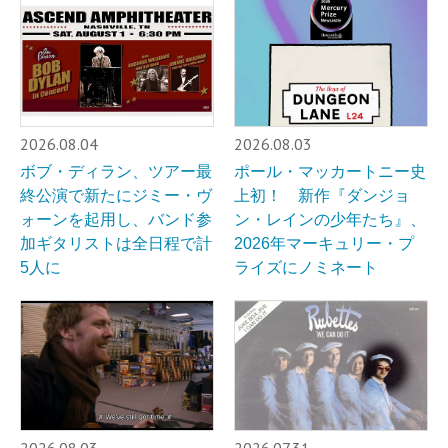
2026.08.04
2026.08.03
ボブ・ディラン、ツアー最
ポール・マッカートニー史
終公演で新たにジミー・ヴ
上初！ 新作『ダンジョ
ォーンを起用し、バンド参
ン・レインの少年たち』、
加ギタリストは全日程で計
2026年マーキュリー・プ
5人に
ライズにノミネート