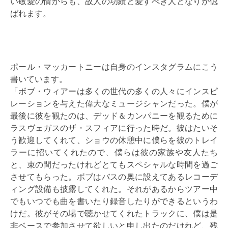
い敬愛の情からも、故人の功績と愛すべき人となりが偲
ばれます。
ポール・マッカートニーは自身のインスタグラムにこう
書いています。
「ボブ・ウィアーは多くの世代の多くの人々にインスピ
レーションを与えた偉大なミュージシャンだった。僕が
最後に彼を観たのは、デッド＆カンパニーを観るために
ラスヴェガスのザ・スフィアに行った時だ。彼はたいそ
う歓迎してくれて、ショウの休憩中に僕らを彼のトレイ
ラーに招いてくれたので、僕らは彼の家族や友人たち
と、束の間だったけれどとてもスペシャルな時間を過ご
させてもらった。ボブはバスの奥に設えてあるレコーデ
ィング設備も披露してくれた。それがあるからツアー中
でもいつでも曲を書いたり録音したりができるというわ
けだ。彼がその場で聴かせてくれたトラックに、僕は是
非ベースで参加させて欲しいと申し出たのだけれど、残