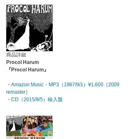
商品詳細
Procol Harum
『Procol Harum』
・
Amazon Music・MP3（1967/9/1）¥1,600［2009
remaster］
・
CD（2015/8/5）輸入盤