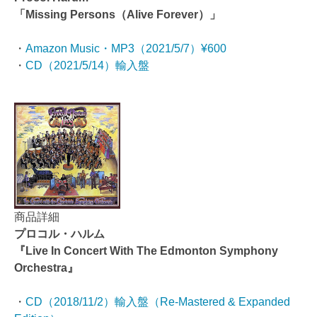
「Missing Persons（Alive Forever）」
・
Amazon Music・MP3（
2021/5/7）¥600
・
CD（2021/5/14）輸入盤
商品詳細
プロコル・ハルム
『Live In Concert With The Edmonton Symphony
Orchestra』
・
CD（2018/11/2）輸入盤（Re-Mastered & Expanded