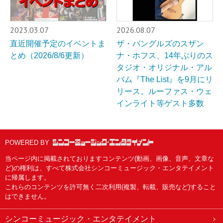
2023.03.07
2026.08.07
直近開催予定のイベントま
ザ・バングルズのスザン
とめ（2026/8/6更新）
ナ・ホフス、14年ぶりのス
タジオ・オリジナル・アル
バム『The List』を9月にリ
リース。ルーファス・ウェ
インライト等ゲスト多数
POWERED BY
当ページ内に掲載されておりますコンテンツ(動画、画像、音声、文章な
ど)の権利は、すべて株式会社シンコーミュージック・エンタテイメント
に帰属します。
これらのコンテンツを許可無く二次利用(複製、転載、販売など)すること
はできません。
シンコーミュージック・エンタテイメント