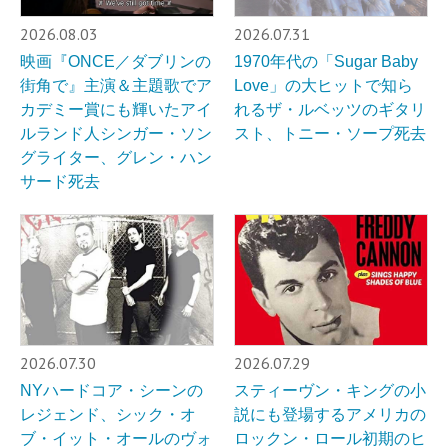
2026.08.03
2026.07.31
映画『ONCE／ダブリンの
1970年代の「Sugar Baby
街角で』主演＆主題歌でア
Love」の大ヒットで知ら
カデミー賞にも輝いたアイ
れるザ・ルベッツのギタリ
ルランド人シンガー・ソン
スト、トニー・ソープ死去
グライター、グレン・ハン
サード死去
2026.07.30
2026.07.29
NYハードコア・シーンの
スティーヴン・キングの小
レジェンド、シック・オ
説にも登場するアメリカの
ブ・イット・オールのヴォ
ロックン・ロール初期のヒ