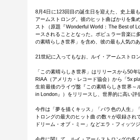
8月4日に123回目の誕生日を迎えた、史上
アームストロング。彼のヒット曲ばかりを集
スト（原題『Wonderful World：The Best
ースされることとなった。ポピュラー音楽に
の素晴らしき世界」を含め、彼の最も人気のあ
21世紀に入ってもなお、ルイ・アームストロ
「この素晴らしき世界」はリリースから50年
RIAA（アメリカ・レコード協会）から「5x p
生前最後のライヴ盤『この素晴らしき世界～ルイ
in London』）をリリースし、世界的に高い
今作は「夢を描くキッス」「バラ色の人生」
トロングの最大のヒット曲 の数々が収録され
ドリーム・オブ・ミー」などエラ・フィッツ
今作に関して、ルイ・アームストロングの多