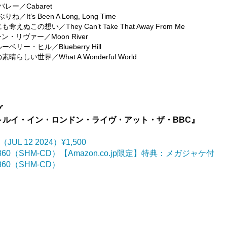
バレー／Cabaret
りね／It’s Been A Long, Long Time
にも奪えぬこの想い／They Can’t Take That Away From Me
ムーン・リヴァー／Moon River
ルーベリー・ヒル／Blueberry Hill
の素晴らしい世界／What A Wonderful World
グ
～ルイ・イン・ロンドン・ライヴ・アット・ザ・BBC』
（JUL 12 2024）¥1,500
¥2,860（SHM-CD）【Amazon.co.jp限定】特典：メガジャケ付
,860（SHM-CD）