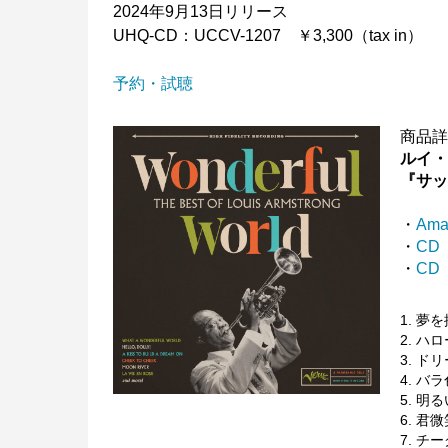
2024年9月13日リリース
UHQ-CD：UCCV-1207 ￥3,300（tax in）
予約・試聴
商品
ルイ
『サ
・
Ama
・
CD
・
CD（
1. 夢を
2. ハロ
3. ド
4. バラ
5. 明る
6. 君微笑
7. チ