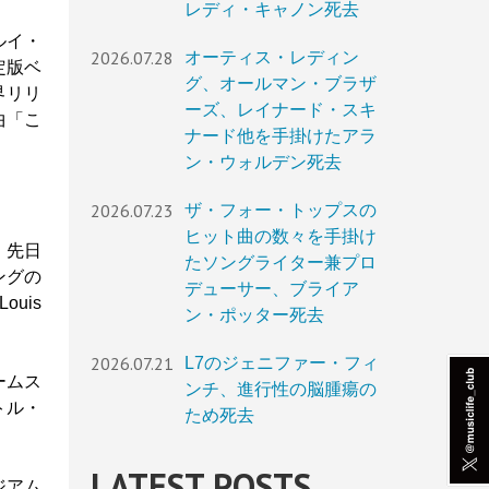
レディ・キャノン死去
ルイ・
2026.07.28
オーティス・レディン
定版ベ
グ、オールマン・ブラザ
世界リリ
ーズ、レイナード・スキ
曲「こ
ナード他を手掛けたアラ
ン・ウォルデン死去
2026.07.23
ザ・フォー・トップスの
ヒット曲の数々を手掛け
、先日
たソングライター兼プロ
ングの
デューサー、ブライア
uis
ン・ポッター死去
2026.07.21
L7のジェニファー・フィ
ームス
ンチ、進行性の脳腫瘍の
トル・
ため死去
LATEST POSTS
ジアム