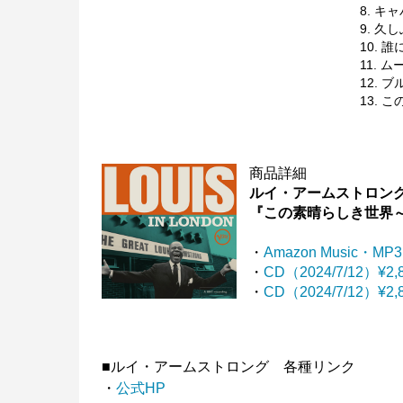
8. キャ
9. 久しぶ
10. 誰
11. 
12. ブ
13. こ
商品詳細
ルイ・アームストロン
『この素晴らしき世界
・
Amazon Music・MP3
・
CD（2024/7/12）
・
CD（2024/7/12）¥2
■ルイ・アームストロング 各種リンク
・
公式HP