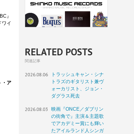
BC』
ドワイ
RELATED POSTS
関連記事
2026.08.06
トラッシュキャン・シナ
トラズのギタリスト兼ヴ
ト・ア
ォーカリスト、ジョン・
ダグラス死去
2026.08.03
映画『ONCE／ダブリン
の街角で』主演＆主題歌
でアカデミー賞にも輝い
たアイルランド人シンガ