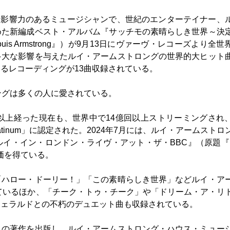
最も影響力のあるミュージシャンで、世紀のエンターテイナー、
めた新編成ベスト・アルバム『サッチモの素晴らしき世界～決
 of Louis Armstrong』）が9月13日にヴァーヴ・レコーズより全
多大な影響を与えたルイ・アームストロングの世界的大ヒット
るレコーディングが13曲収録されている。
ングは多くの人に愛されている。
以上経った現在も、世界中で14億回以上ストリーミングされ
latinum」に認定された。2024年7月には、ルイ・アームストロ
・イン・ロンドン・ライヴ・アット・ザ・BBC』（原題『Lo
評価を得ている。
「ハロー・ドーリー！」「この素晴らしき世界」などルイ・ア
ているほか、「チーク・トゥ・チーク」や「ドリーム・ア・リ
ジェラルドとの不朽のデュエット曲も収録されている。
くの著作を出版し、ルイ・アームストロング・ハウス・ミュー