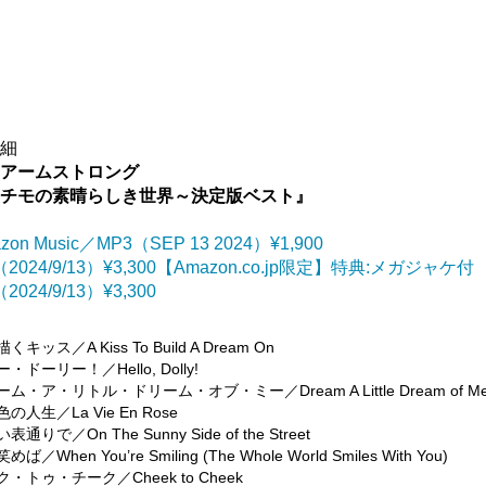
詳細
・アームストロング
ッチモの素晴らしき世界～決定版ベスト』
zon Music／MP3（SEP 13 2024）¥1,900
（2024/9/13）¥3,300【Amazon.co.jp限定】特典:メガジャケ付
2024/9/13）¥3,300
描くキッス／A Kiss To Build A Dream On
ー・ドーリー！／Hello, Dolly!
リーム・ア・リトル・ドリーム・オブ・ミー／Dream A Little Dream of M
色の人生／La Vie En Rose
い表通りで／On The Sunny Side of the Street
めば／When You’re Smiling (The Whole World Smiles With You)
ーク・トゥ・チーク／Cheek to Cheek