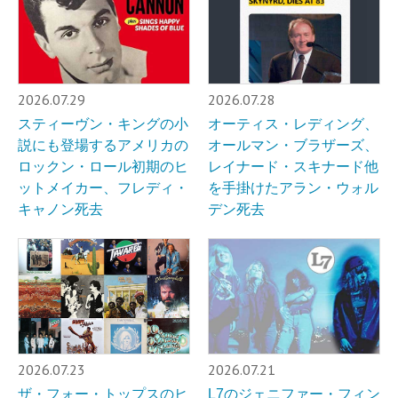
2026.07.29
2026.07.28
スティーヴン・キングの小
オーティス・レディング、
説にも登場するアメリカの
オールマン・ブラザーズ、
ロックン・ロール初期のヒ
レイナード・スキナード他
ットメイカー、フレディ・
を手掛けたアラン・ウォル
キャノン死去
デン死去
2026.07.23
2026.07.21
ザ・フォー・トップスのヒ
L7のジェニファー・フィン