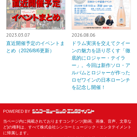
2023.03.07
2026.08.06
直近開催予定のイベントま
ドラム実演を交えてクイー
とめ（2026/8/6更新）
ンの魅力を語り尽くす「徹
底的にロジャー・テイラ
ー」。今回は新作ソロ・ア
ルバムとロジャーが作った
ロゼワインの日本ローンチ
を記念し開催！
POWERED BY
当ページ内に掲載されておりますコンテンツ(動画、画像、音声、文章な
ど)の権利は、すべて株式会社シンコーミュージック・エンタテイメント
に帰属します。