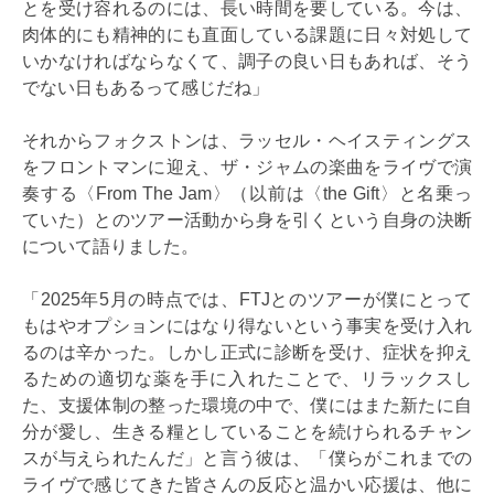
とを受け容れるのには、長い時間を要している。今は、
肉体的にも精神的にも直面している課題に日々対処して
いかなければならなくて、調子の良い日もあれば、そう
でない日もあるって感じだね」
それからフォクストンは、ラッセル・ヘイスティングス
をフロントマンに迎え、ザ・ジャムの楽曲をライヴで演
奏する〈From The Jam〉（以前は〈the Gift〉と名乗っ
ていた）とのツアー活動から身を引くという自身の決断
について語りました。
「2025年5月の時点では、FTJとのツアーが僕にとって
もはやオプションにはなり得ないという事実を受け入れ
るのは辛かった。しかし正式に診断を受け、症状を抑え
るための適切な薬を手に入れたことで、リラックスし
た、支援体制の整った環境の中で、僕にはまた新たに自
分が愛し、生きる糧としていることを続けられるチャン
スが与えられたんだ」と言う彼は、「僕らがこれまでの
ライヴで感じてきた皆さんの反応と温かい応援は、他に