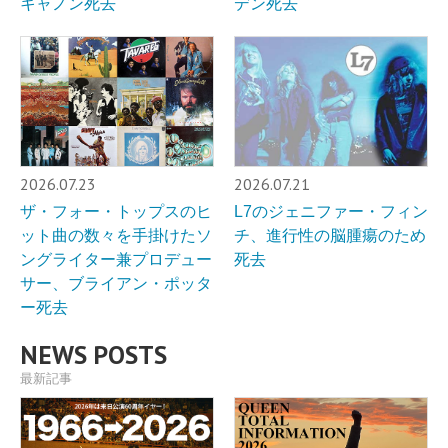
キャノン死去
デン死去
2026.07.23
2026.07.21
ザ・フォー・トップスのヒ
L7のジェニファー・フィン
ット曲の数々を手掛けたソ
チ、進行性の脳腫瘍のため
ングライター兼プロデュー
死去
サー、ブライアン・ポッタ
ー死去
NEWS POSTS
最新記事