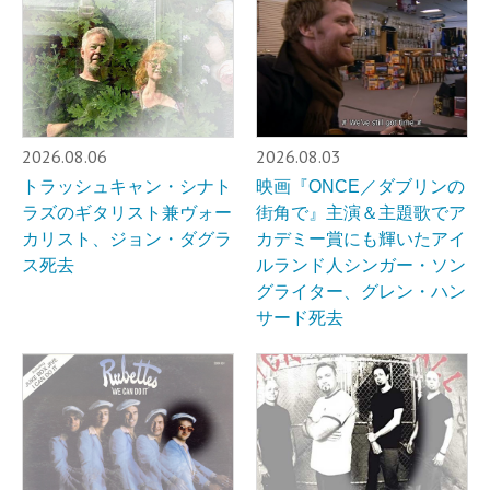
2026.08.06
2026.08.03
トラッシュキャン・シナト
映画『ONCE／ダブリンの
ラズのギタリスト兼ヴォー
街角で』主演＆主題歌でア
カリスト、ジョン・ダグラ
カデミー賞にも輝いたアイ
ス死去
ルランド人シンガー・ソン
グライター、グレン・ハン
サード死去