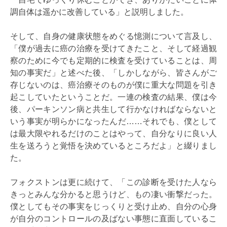
調自体は遥かに改善している」と説明しました。
そして、自身の健康状態をめぐる憶測について言及し、
「僕が過去に癌の治療を受けてきたこと、そして経過観
察のために今でも定期的に検査を受けていることは、周
知の事実だ」と述べた後、「しかしながら、皆さんがご
存じないのは、癌治療そのものが僕に重大な問題を引き
起こしていたということだ。一連の検査の結果、僕は今
後、パーキンソン病と共生して行かなければならないと
いう事実が明らかになったんだ……それでも、僕として
は最大限やれるだけのことはやって、自分なりに良い人
生を送ろうと覚悟を決めているところだよ」と綴りまし
た。
フォクストンは更に続けて、「この診断を受けた人なら
きっとみんな分かると思うけど、もの凄い衝撃だった。
僕としてもその事実をじっくりと受け止め、自分の心身
が自分のコントロールの及ばない事態に直面しているこ