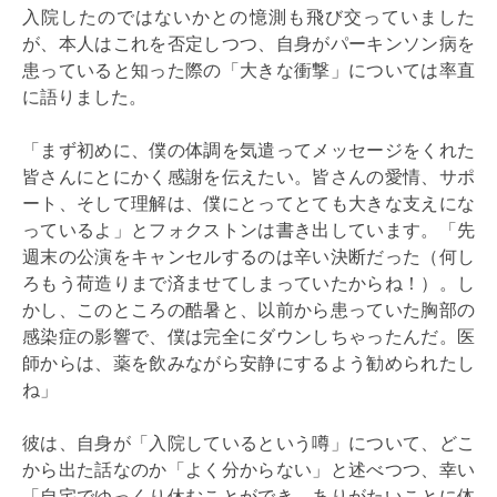
入院したのではないかとの憶測も飛び交っていました
が、本人はこれを否定しつつ、自身がパーキンソン病を
患っていると知った際の「大きな衝撃」については率直
に語りました。
「まず初めに、僕の体調を気遣ってメッセージをくれた
皆さんにとにかく感謝を伝えたい。皆さんの愛情、サポ
ート、そして理解は、僕にとってとても大きな支えにな
っているよ」とフォクストンは書き出しています。「先
週末の公演をキャンセルするのは辛い決断だった（何し
ろもう荷造りまで済ませてしまっていたからね！）。し
かし、このところの酷暑と、以前から患っていた胸部の
感染症の影響で、僕は完全にダウンしちゃったんだ。医
師からは、薬を飲みながら安静にするよう勧められたし
ね」
彼は、自身が「入院しているという噂」について、どこ
から出た話なのか「よく分からない」と述べつつ、幸い
「自宅でゆっくり休むことができ、ありがたいことに体